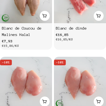
Ajouter au panier
Ajo
Blanc de Coucou de
Blanc de dinde
Malines Halal
Prix
€16,85
PRIX
PAR
€16,85
/
KG
Prix
€7,93
PRIX
PAR
€15,86
/
KG
habituel
UNITAIRE
habituel
UNITAIRE
-10%
-10%
Ajouter au panier
Ajo