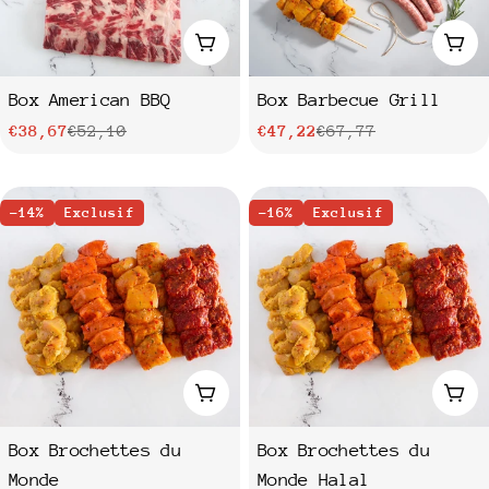
Ajouter au panier
Ajo
Box American BBQ
Box Barbecue Grill
€38,67
€52,10
€47,22
€67,77
Prix
Prix
Prix
Prix
de
habituel
de
habituel
vente
-14%
Exclusif
vente
-16%
Exclusif
Ajouter au panier
Ajo
Box Brochettes du
Box Brochettes du
Monde
Monde Halal