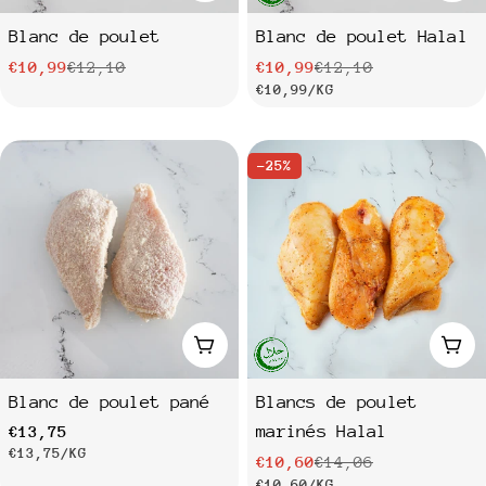
Blanc de poulet
Blanc de poulet Halal
€10,99
€12,10
€10,99
€12,10
Prix
Prix
Prix
Prix
PRIX
PAR
€10,99
/
KG
de
habituel
de
habituel
UNITAIRE
vente
vente
-25%
Ajouter au panier
Ajo
Blanc de poulet pané
Blancs de poulet
marinés Halal
Prix
€13,75
PRIX
PAR
€13,75
/
KG
€10,60
€14,06
Prix
Prix
habituel
PRIX
PAR
€10,60
/
KG