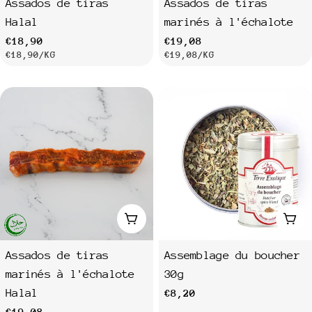
Assados de tiras
Assados de tiras
Halal
marinés à l'échalote
Prix
€18,90
Prix
€19,08
PRIX
PAR
PRIX
PAR
€18,90
/
KG
€19,08
/
KG
habituel
habituel
UNITAIRE
UNITAIRE
Ajouter au panier
Ajo
Assados de tiras
Assemblage du boucher
marinés à l'échalote
30g
Halal
Prix
€8,20
Prix
€19,08