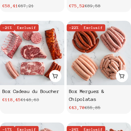
€58,41
€67,21
€75,52
€89,58
Prix
Prix
Prix
Prix
de
habituel
de
habituel
vente
-21%
Exclusif
vente
-22%
Exclusif
Ajouter au panier
Ajo
Box Cadeau du Boucher
Box Merguez &
Chipolatas
€118,45
€148,63
Prix
Prix
€43,70
€55,85
Prix
Prix
de
habituel
vente
de
habituel
-17%
Exclusif
vente
-24%
Exclusif