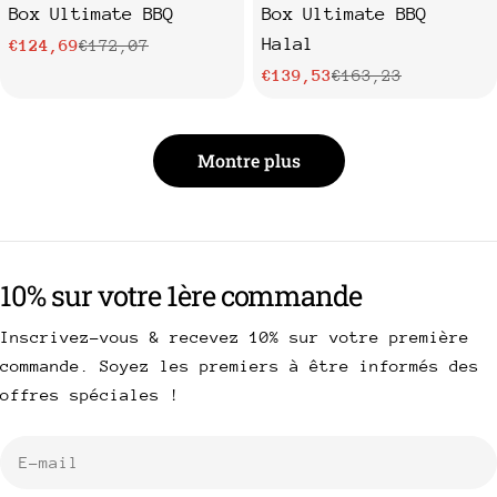
Box Ultimate BBQ
Box Ultimate BBQ
Halal
€124,69
€172,07
Prix
Prix
€139,53
€163,23
Prix
Prix
de
habituel
vente
de
habituel
Montre plus
vente
10% sur votre 1ère commande
Inscrivez-vous & recevez 10% sur votre première
commande. Soyez les premiers à être informés des
offres spéciales !
E-
mail