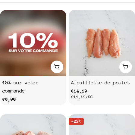
c
t
i
o
n
Ajouter au panier
Ajo
:
10% sur votre
Aiguillette de poulet
commande
Prix
€14,19
PRIX
PAR
€14,19
/
KG
Prix
€0,00
habituel
UNITAIRE
habituel
-22%