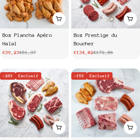
Ajouter au panier
Ajo
Box Plancha Apéro
Box Prestige du
Halal
Boucher
€39,23
€51,37
€134,02
€179,86
Prix
Prix
Prix
Prix
de
habituel
de
habituel
vente
-28%
Exclusif
vente
-15%
Exclusif
Ajouter au panier
Ajo