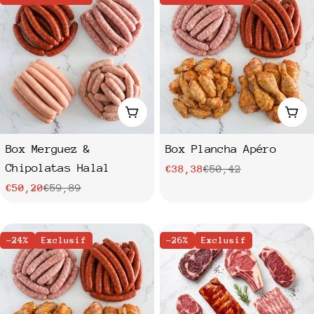
Ajouter au panier
Ajo
Box Merguez &
Box Plancha Apéro
Chipolatas Halal
€38,38
€50,42
Prix
Prix
€50,20
€59,89
Prix
Prix
de
habituel
vente
de
habituel
vente
-24%
Exclusif
-26%
Exclusif