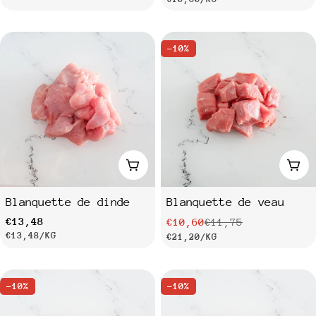
UNITAIRE
de
habituel
UNITAIRE
vente
-10%
Ajouter au panier
Ajo
Blanquette de dinde
Blanquette de veau
Prix
€13,48
€10,60
€11,75
Prix
Prix
PRIX
PAR
€13,48
/
KG
PRIX
PAR
€21,20
/
KG
habituel
UNITAIRE
de
habituel
UNITAIRE
vente
-10%
-10%