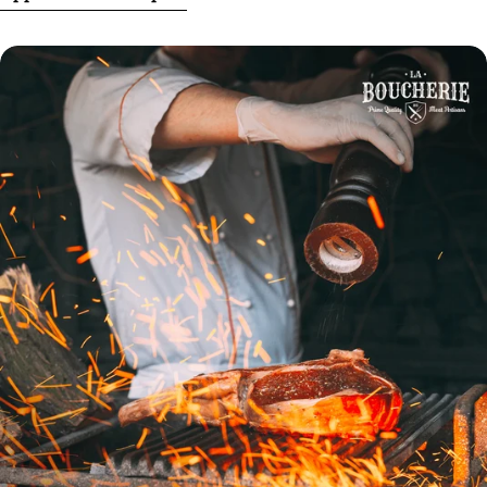
toutes les faces de la viande et laissez reposer
betterave. Cette alimentation complémentaire est
au réfrigérateur pendant au moins une heure.
riche en nutriments et permet d’améliorer encore
Avant la cuisson, rincez légèrement pour enlever
la qualité de la viande, en garantissant une
l'excès de sel et séchez bien la viande. 5. Le
finition parfaite. Impact environnemental
bicarbonate de soude Couvrir la viande de
L’exploitation de Samuel Fouilliard est
bicarbonate de soude et laisser reposer pendant
profondément engagée dans la protection de
15 à 20 minutes avant de rincer et cuire. Le
l’environnement. La ferme est équipée de panneaux
bicarbonate de soude augmente le pH de la surface
solaires, ce qui permet de réduire l’empreinte
de la viande, ce qui rend les protéines plus
carbone et de produire de l’énergie renouvelable.
solubles et donc plus tendres. Cette astuce est
Samuel et son frère croient que des pratiques
particulièrement efficace pour les viandes plus
durables sont essentielles pour préserver la
dures comme le bœuf. Veillez à bien rincer la
planète pour les générations futures. Les
viande pour éliminer tout résidu de bicarbonate
produits d'exception de Samuel Fouilliard Paleron
avant la cuisson. 6. Laisser reposer la viande
de bœuf maturé Salangus En savoir plus Côte à
après la cuisson Après la cuisson, laissez
l'os de bœuf Salangus maturée En savoir plus
reposer la viande quelques minutes. Cela permet
Contre-filet de bœuf Salangus maturé En savoir
aux jus de se redistribuer uniformément, rendant
plus L-Bone de bœuf Salangus maturé En savoir