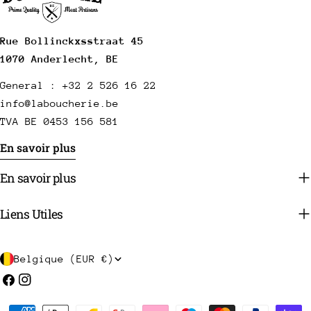
Rue Bollinckxsstraat 45
1070 Anderlecht, BE
General : +32 2 526 16 22
info@laboucherie.be
TVA BE 0453 156 581
En savoir plus
En savoir plus
Liens Utiles
P
Belgique (EUR €)
a
Facebook
Instagram
y