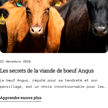
22 décembre 2024
Les secrets de la viande de boeuf Angus
Le bœuf Angus, réputé pour sa tendreté et son
persillage, est un choix incontournable pour les
amateurs de viande rouge. Découvrez ses secrets,
Apprendre encore plus
son origine écossaise, et comment en tirer le
meilleur pour vos repas.