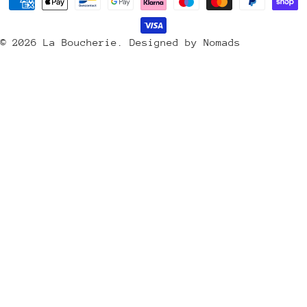
Méthodes
s
de
/
payement
© 2026
La Boucherie
.
Designed by Nomads
r
é
g
i
o
n