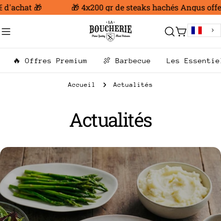
Aller
hat 🎁
🎁 4x200 gr de steaks hachés Angus offert dès
au
contenu
Chariot
🔥 Offres Premium
🍖 Barbecue
Les Essentie
Accueil
Actualités
Actualités