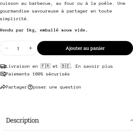
Votre
cuisson au barbecue, au four ou à la poêle. Une
téléphone
Copie
gourmandise savoureuse à partager en toute
Partager
Votre
simplicité.
Partager
Partager
Épingler
message
sur
sur
sur
Vendu par 1kg, emballé sous vide.
Facebook
X
Pinterest
Quantité
Les champs marqués * sont obligatoires.
Ajouter au panier
Diminuer la quantité pour Aileron de poulet
Augmenter la quantité pour Aileron de po
Envoyer une question
Livraison en 🇫🇷 et 🇧🇪. En savoir plus
Paiements 100% sécurisés
Partager
poser une question
Description