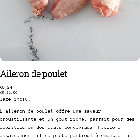
Aileron de poulet
Prix
€5,24
PRIX
PAR
€5,24
/
KG
poser une question
Taxe inclu.
habituel
UNITAIRE
Votre
L'aileron de poulet offre une saveur
nom
croustillante et un goût riche, parfait pour des
Votre
apéritifs ou des plats conviviaux. Facile à
email
assaisonner, il se prête particulièrement à la
Partager ce produit