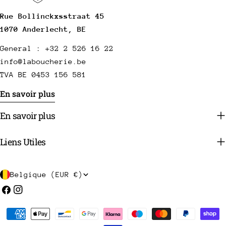
Rue Bollinckxsstraat 45
1070 Anderlecht, BE
General : +32 2 526 16 22
info@laboucherie.be
TVA BE 0453 156 581
En savoir plus
En savoir plus
Liens Utiles
P
Belgique (EUR €)
a
Facebook
Instagram
y
Méthodes
s