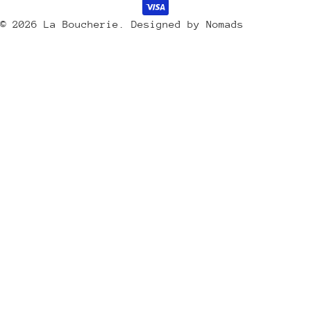
de
/
payement
© 2026
La Boucherie
.
Designed by Nomads
r
é
g
i
o
n