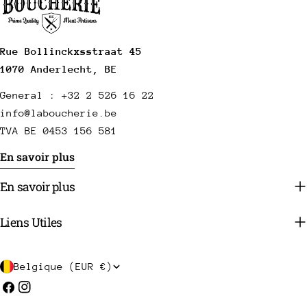
Rue Bollinckxsstraat 45
1070 Anderlecht, BE
General : +32 2 526 16 22
info@laboucherie.be
TVA BE 0453 156 581
En savoir plus
En savoir plus
Liens Utiles
P
Belgique (EUR €)
a
Facebook
Instagram