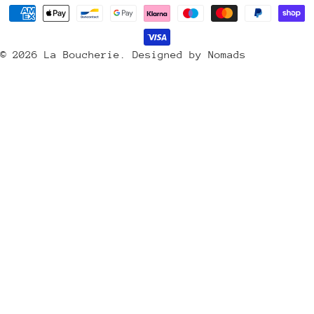
y
Méthodes
s
de
/
payement
© 2026
La Boucherie
.
Designed by Nomads
r
é
g
i
o
n