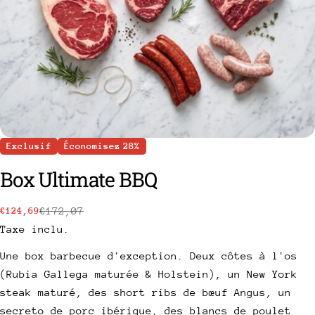
Exclusif
Économisez
28%
Box Ultimate BBQ
€172,07
€124,69
Prix
Prix
Taxe inclu.
de
habituel
vente
Une box barbecue d'exception. Deux côtes à l'os
(Rubia Gallega maturée & Holstein), un New York
steak maturé, des short ribs de bœuf Angus, un
poser une question
secreto de porc ibérique, des blancs de poulet