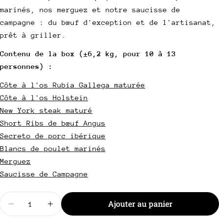
marinés, nos merguez et notre saucisse de
Votre
nom
campagne : du bœuf d'exception et de l'artisanat,
prêt à griller.
Votre
email
Contenu de la box (±6,2 kg, pour 10 à 13
Partager ce produit
Votre
personnes) :
téléphone
Copie
Partager
Côte à l'os Rubia Gallega maturée
Votre
Côte à l'os Holstein
Partager
Partager
Épingler
message
sur
sur
sur
New York steak maturé
Facebook
X
Pinterest
Short Ribs de bœuf Angus
Secreto de porc ibérique
Les champs marqués * sont obligatoires.
Blancs de poulet marinés
Envoyer une question
Merguez
Saucisse de Campagne
Quantité
Ajouter au panier
Diminuer la quantité pour Box Ultimate BBQ
Augmenter la quantité pour Box Ultimat