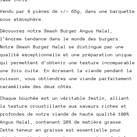
de
habituel
UNITAIRE
vente
Vendu par 4 pièces de +/- 65g, dans une barquette
sous atmosphère.
Découvrez notre Smash Burger Angus Halal,
poser une question
l’énorme tendance dans le monde des burgers.
Notre Smash Burger Halal se distingue par une
Votre
nom
qualité exceptionnelle et une préparation unique
qui permettent d’obtenir une texture incomparable
Votre
email
une fois cuite. En écrasant la viande pendant la
Partager ce produit
cuisson, vous obtiendrez une viande parfaitement
Votre
caramélisée des deux côtés.
téléphone
Copie
Partager
Votre
Chaque bouchée est un véritable festin, alliant
Partager
Partager
Épingler
message
la texture croustillante aux saveurs riches et
sur
sur
sur
profondes de notre viande de haute qualité 100%
Facebook
X
Pinterest
Angus Halal, contenant 20% de matière grasse.
Les champs marqués * sont obligatoires.
Cette teneur en graisse est essentielle pour