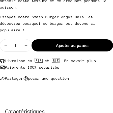
obtenir cette texture et ce croquant pendant la
Envoyer une question
cuisson.
Essayez notre Smash Burger Angus Halal et
découvrez pourquoi ce burger est devenu si
populaire !
Quantité
Ajouter au panier
Diminuer la quantité pour Smash Burgers Angus H
Augmenter la quantité pour Smash Burg
Livraison en 🇫🇷 et 🇧🇪. En savoir plus
Paiements 100% sécurisés
Partager
poser une question
Caractéristiques