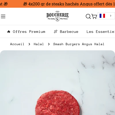
Aller
 🎁
🎁 4x200 gr de steaks hachés Angus offert dès 10
au
contenu
Chariot
🔥 Offres Premium
🍖 Barbecue
Les Essentie
Accueil
Halal
Smash Burgers Angus Halal
Passer
aux
informations
sur
le
produit
Ouvrir le média 0 en mode modal