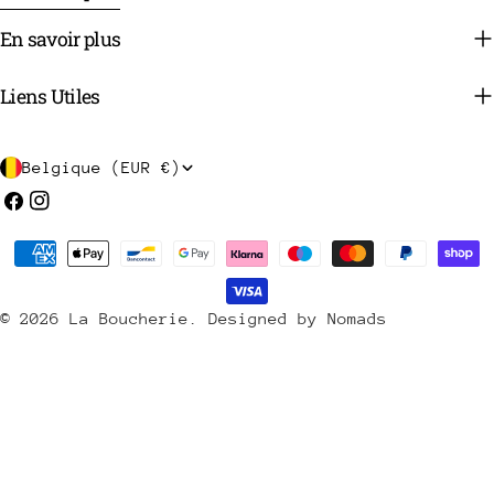
En savoir plus
Liens Utiles
P
Belgique (EUR €)
a
Facebook
Instagram
y
Méthodes
s
de
/
payement
© 2026
La Boucherie
.
Designed by Nomads
r
é
g
i