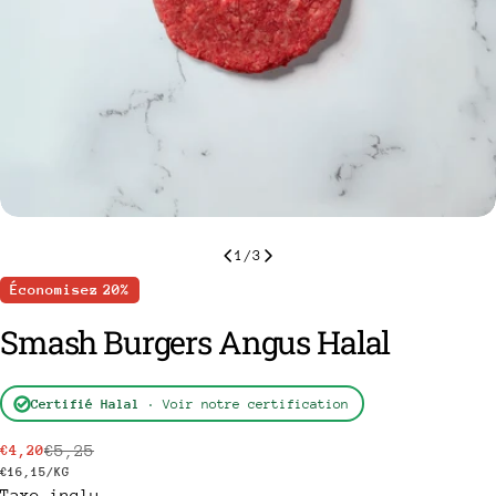
1
/
3
Économisez
20%
Smash Burgers Angus Halal
Certifié Halal
· Voir notre certification
€5,25
€4,20
Prix
Prix
PRIX
PAR
€16,15
/
KG
Taxe inclu.