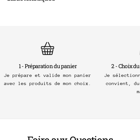
1 - Préparation du panier
2 - Choix du
Je prépare et valide mon panier
Je sélection
avec les produits de mon choix.
convient, du
m
Foire aux Questions