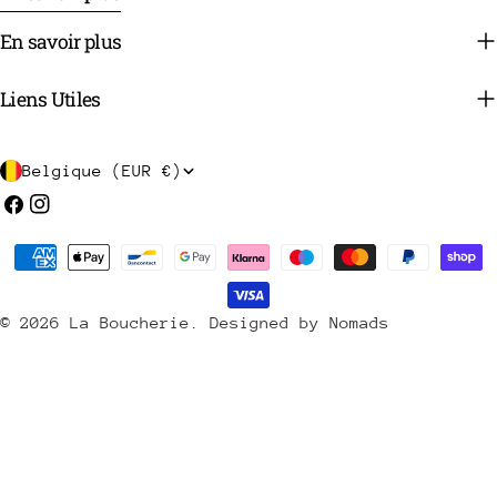
En savoir plus
Liens Utiles
P
Belgique (EUR €)
a
Facebook
Instagram
y
Méthodes
s
de
/
payement
© 2026
La Boucherie
.
Designed by Nomads
r
é
g
i