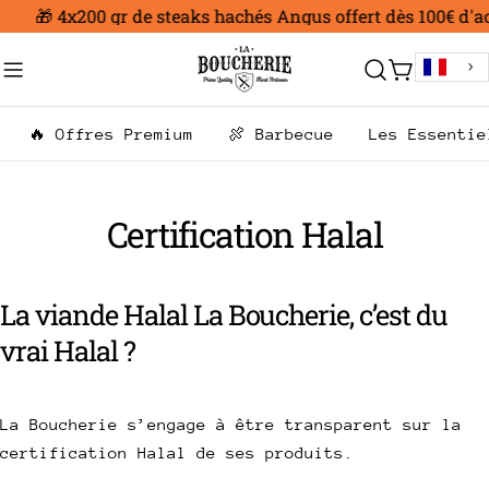
Aller
🎁 4x200 gr de steaks hachés Angus offert dès 100€ d'ac
au
contenu
Chariot
🔥 Offres Premium
🍖 Barbecue
Les Essentie
Certification Halal
La viande Halal La Boucherie, c’est du
vrai Halal ?
La Boucherie s’engage à être transparent sur la
certification Halal de ses produits.