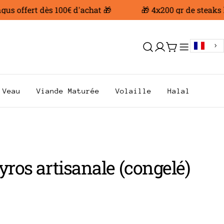
offert dès 100€ d'achat 🎁
🎁 4x200 gr de steaks hac
Se
Chariot
connecter
Veau
Viande Maturée
Volaille
Halal
yros artisanale (congelé)
AR
.