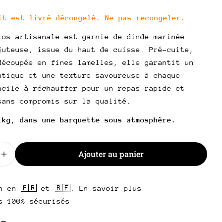
l
uit est livré décongelé. Ne pas recongeler.
poser une question
ros artisanale est garnie de dinde marinée
Votre
juteuse, issue du haut de cuisse. Pré-cuite,
nom
découpée en fines lamelles, elle garantit un
Votre
ntique et une texture savoureuse à chaque
email
acile à réchauffer pour un repas rapide et
Partager ce produit
Votre
sans compromis sur la qualité.
téléphone
Copie
Partager
1kg, dans une barquette sous atmosphère.
Votre
Partager
Partager
Épingler
message
sur
sur
sur
Ajouter au panier
Facebook
X
Pinterest
 la quantité pour Pita Gyros artisanale (congelé)
Augmenter la quantité pour Pita Gyros artisanale (c
Les champs marqués * sont obligatoires.
n en 🇫🇷 et 🇧🇪. En savoir plus
Envoyer une question
s 100% sécurisés