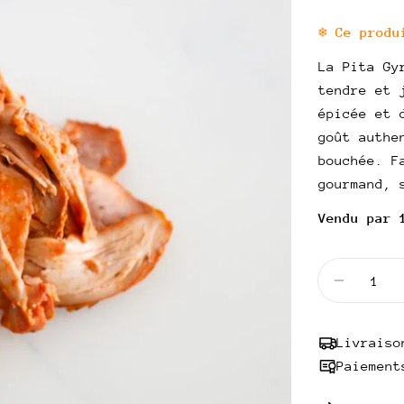
habitue
UNITAIRE
❄️ Ce prod
La Pita Gy
tendre et 
épicée et 
goût authe
bouchée. F
gourmand, 
Vendu par 
Quantité
Diminuer
Livraiso
Paiement