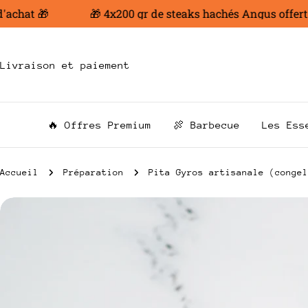
Aller
hat 🎁
🎁 4x200 gr de steaks hachés Angus offert dès
au
contenu
Livraison et paiement
🔥 Offres Premium
🍖 Barbecue
Les Ess
Accueil
Préparation
Pita Gyros artisanale (congel
Passer
aux
informations
sur
le
produit