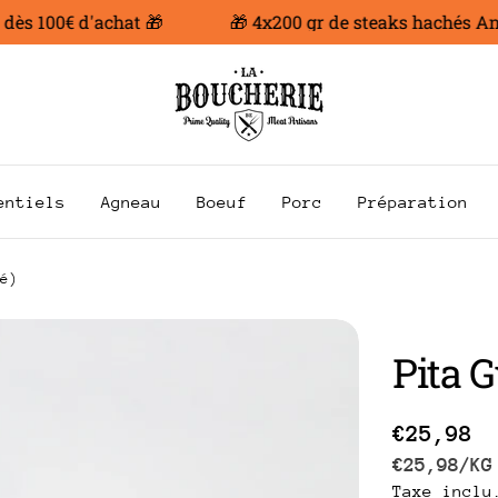
 100€ d'achat 🎁
🎁 4x200 gr de steaks hachés Angus 
entiels
Agneau
Boeuf
Porc
Préparation
é)
Pita G
Prix
€25,98
PRIX
P
€25,98
/
KG
Taxe inclu