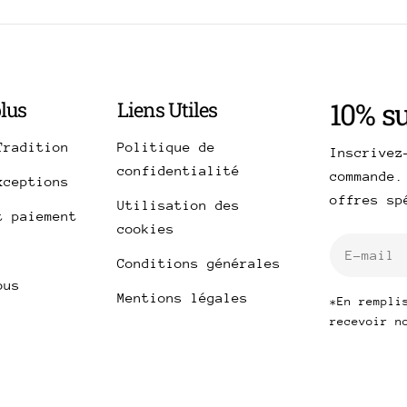
10% s
plus
Liens Utiles
Tradition
Politique de
Inscrivez
confidentialité
commande.
xceptions
offres s
Utilisation des
t paiement
cookies
E-
Conditions générales
mail
ous
Mentions légales
*En rempli
recevoir n