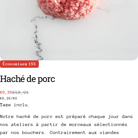
Économisez
15%
Haché de porc
€10,91
€9,35
Prix
Prix
PRIX
PAR
€9,35
/
KG
Taxe inclu.
poser une question
de
habituel
UNITAIRE
vente
Notre haché de porc est préparé chaque jour dans
Votre
nom
nos ateliers à partir de morceaux sélectionnés
par nos bouchers. Contrairement aux viandes
Votre