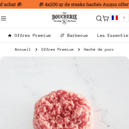
Aller
'achat 🎁
🎁 4x200 gr de steaks hachés Angus offert 
au
contenu
Chariot
🔥 Offres Premium
🍖 Barbecue
Les Essentie
Accueil
Offres Premium
Haché de porc
Passer
aux
informations
sur
le
produit
Ouvrir le média 0 en mode modal