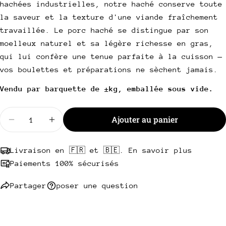
hachées industrielles, notre haché conserve toute
email
Partager ce produit
la saveur et la texture d'une viande fraîchement
Votre
travaillée. Le porc haché se distingue par son
téléphone
Copie
Partager
moelleux naturel et sa légère richesse en gras,
Votre
qui lui confère une tenue parfaite à la cuisson —
Partager
Partager
Épingler
message
sur
sur
sur
vos boulettes et préparations ne sèchent jamais.
Facebook
X
Pinterest
Vendu par barquette de ±kg, emballée sous vide.
Les champs marqués * sont obligatoires.
Quantité
Ajouter au panier
Envoyer une question
Diminuer la quantité pour Haché de porc
Augmenter la quantité pour Haché de po
Livraison en 🇫🇷 et 🇧🇪. En savoir plus
Paiements 100% sécurisés
Partager
poser une question