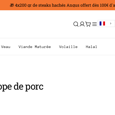
🎁 4x200 gr de steaks hachés Angus offert dès 100€ d'acha
Se
Chariot
connecter
Veau
Viande Maturée
Volaille
Halal
ope de porc
AR
.