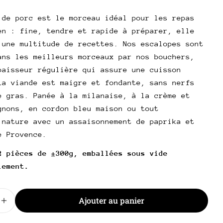
l
 de porc est le morceau idéal pour les repas
poser une question
en : fine, tendre et rapide à préparer, elle
 une multitude de recettes. Nos escalopes sont
Votre
nom
ans les meilleurs morceaux par nos bouchers,
paisseur régulière qui assure une cuisson
Votre
email
La viande est maigre et fondante, sans nerfs
Partager ce produit
e gras. Panée à la milanaise, à la crème et
Votre
gnons, en cordon bleu maison ou tout
téléphone
Copie
Partager
 nature avec un assaisonnement de paprika et
Votre
Partager
Partager
Épingler
e Provence.
message
sur
sur
sur
2 pièces de ±300g, emballées sous vide
Facebook
X
Pinterest
lement.
Les champs marqués * sont obligatoires.
Envoyer une question
Ajouter au panier
 la quantité pour Escalope de porc
Augmenter la quantité pour Escalope de porc