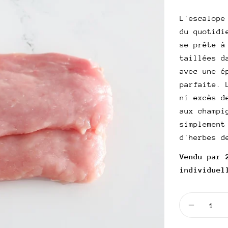
habitue
UNITAIRE
L'escalope
du quotidi
se prête à
taillées d
avec une é
parfaite. 
ni excès d
aux champi
simplement
d'herbes d
Vendu par 
individuel
Quantité
Diminuer