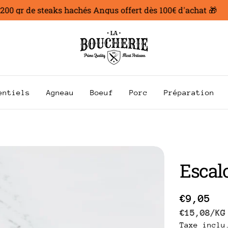
 gr de steaks hachés Angus offert dès 100€ d'achat 🎁
entiels
Agneau
Boeuf
Porc
Préparation
Escal
Prix
€9,05
PRIX
P
€15,08
/
KG
Taxe inclu