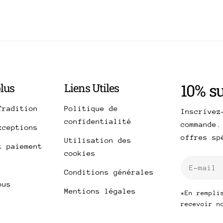
10% s
plus
Liens Utiles
Tradition
Politique de
Inscrivez
confidentialité
commande.
xceptions
offres s
Utilisation des
t paiement
cookies
E-
Conditions générales
mail
ous
Mentions légales
*En rempli
recevoir n