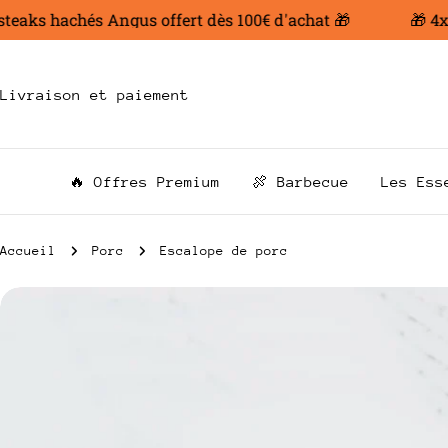
Aller
aks hachés Angus offert dès 100€ d'achat 🎁
🎁 4x200
au
contenu
Livraison et paiement
🔥 Offres Premium
🍖 Barbecue
Les Ess
Accueil
Porc
Escalope de porc
Passer
aux
informations
sur
le
produit