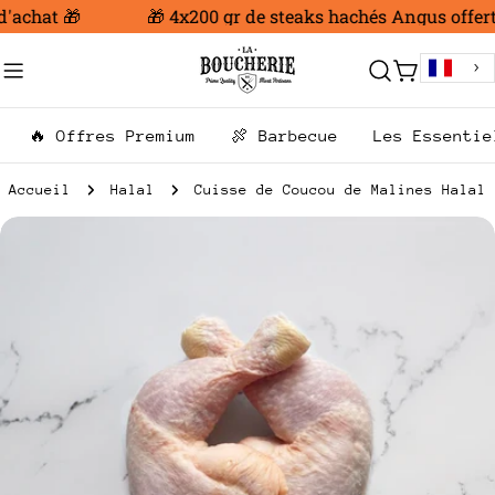
Aller
'achat 🎁
🎁 4x200 gr de steaks hachés Angus offert 
au
contenu
Chariot
🔥 Offres Premium
🍖 Barbecue
Les Essentie
Accueil
Halal
Cuisse de Coucou de Malines Halal
Passer
aux
informations
sur
le
produit
Ouvrir le média 0 en mode modal