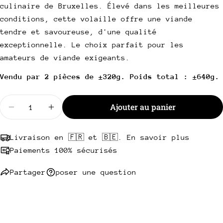
culinaire de Bruxelles. Élevé dans les meilleures
Partager ce produit
Votre
conditions, cette volaille offre une viande
téléphone
Copie
tendre et savoureuse, d'une qualité
Partager
Votre
exceptionnelle. Le choix parfait pour les
Partager
Partager
Épingler
message
amateurs de viande exigeants.
sur
sur
sur
Facebook
X
Pinterest
Vendu par 2 pièces de ±320g. Poids total : ±640g.
Les champs marqués * sont obligatoires.
Quantité
Ajouter au panier
Diminuer la quantité pour Cuisse de Coucou de Ma
Augmenter la quantité pour Cuisse de Co
Envoyer une question
Livraison en 🇫🇷 et 🇧🇪. En savoir plus
Paiements 100% sécurisés
Partager
poser une question