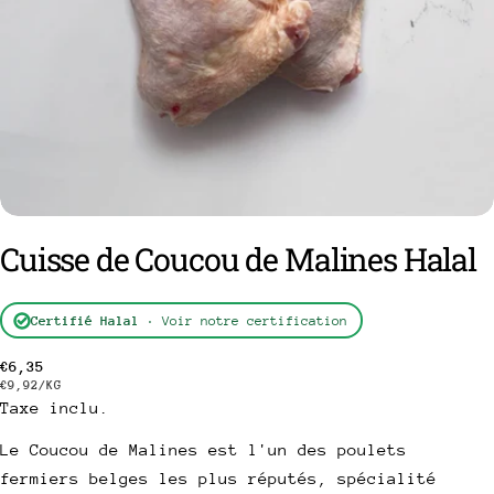
Cuisse de Coucou de Malines Halal
Certifié Halal
· Voir notre certification
poser une question
Prix
€6,35
PRIX
PAR
€9,92
/
KG
Taxe inclu.
Votre
habituel
UNITAIRE
nom
Le Coucou de Malines est l'un des poulets
Votre
fermiers belges les plus réputés, spécialité
email