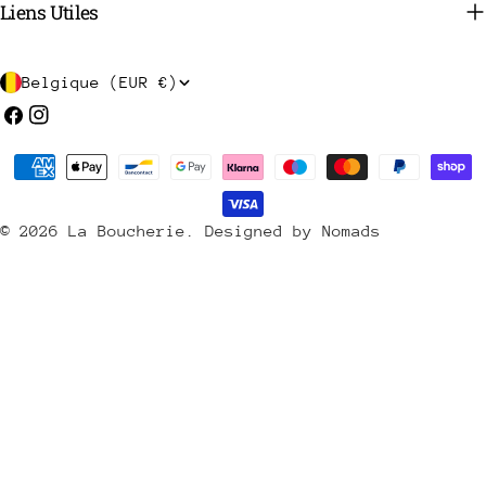
Liens Utiles
P
Belgique (EUR €)
a
Facebook
Instagram
y
Méthodes
s
de
/
payement
© 2026
La Boucherie
.
Designed by Nomads
r
é
g
i
o
n