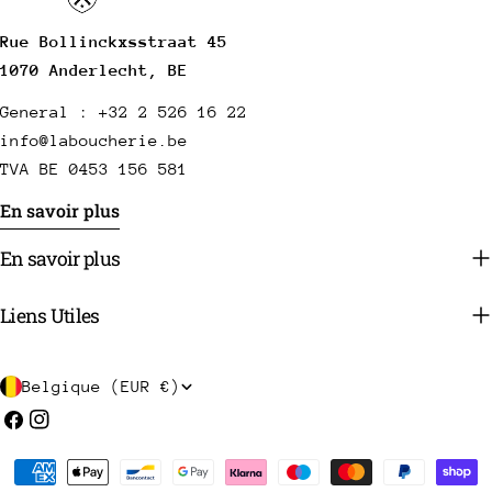
Rue Bollinckxsstraat 45
1070 Anderlecht, BE
General : +32 2 526 16 22
info@laboucherie.be
TVA BE 0453 156 581
En savoir plus
En savoir plus
Liens Utiles
P
Belgique (EUR €)
a
Facebook
Instagram
y
Méthodes