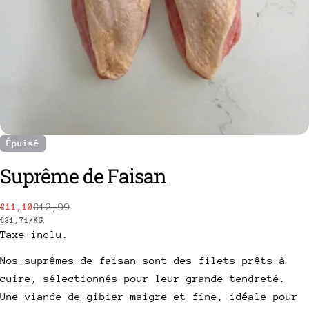
Épuisé
Suprême de Faisan
poser une question
€12,99
€11,10
Prix
Prix
PRIX
PAR
€31,71
/
KG
Votre
Taxe inclu.
de
habituel
UNITAIRE
nom
vente
Nos suprêmes de faisan sont des filets prêts à
Votre
cuire, sélectionnés pour leur grande tendreté.
email
Partager ce produit
Une viande de gibier maigre et fine, idéale pour
Votre