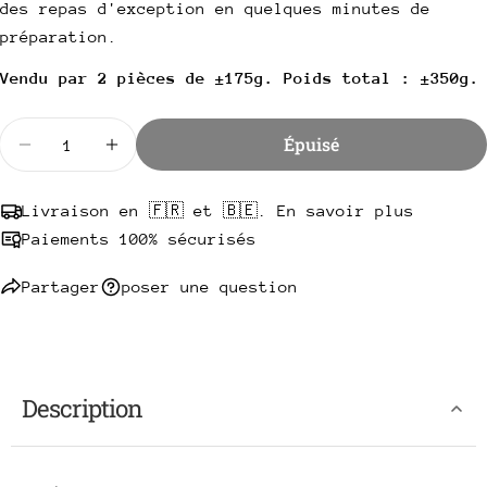
des repas d'exception en quelques minutes de
téléphone
Copie
Partager
préparation.
Votre
Partager
Partager
Épingler
message
Vendu par 2 pièces de ±175g. Poids total : ±350g.
sur
sur
sur
Facebook
X
Pinterest
Quantité
Épuisé
Diminuer la quantité pour Suprême de Faisan
Augmenter la quantité pour Suprême de 
Les champs marqués * sont obligatoires.
Envoyer une question
Livraison en 🇫🇷 et 🇧🇪. En savoir plus
Paiements 100% sécurisés
Partager
poser une question
Description