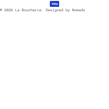
s
de
/
payement
© 2026
La Boucherie
.
Designed by Nomads
r
é
g
i
o
n