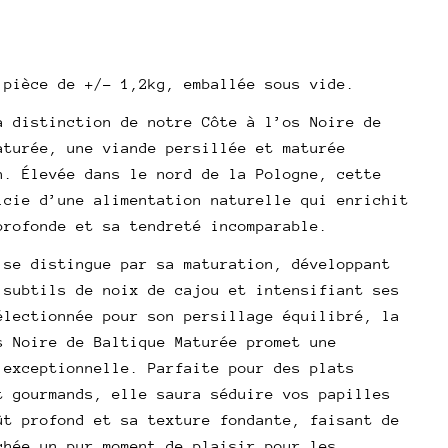
AR
.
l
 pièce de +/- 1,2kg, emballée sous vide.
poser une question
a distinction de notre Côte à l’os Noire de
aturée, une viande persillée et maturée
Votre
n. Élevée dans le nord de la Pologne, cette
nom
icie d’une alimentation naturelle qui enrichit
Votre
profonde et sa tendreté incomparable.
email
Partager ce produit
 se distingue par sa maturation, développant
Votre
téléphone
 subtils de noix de cajou et intensifiant ses
Copie
Partager
électionnée pour son persillage équilibré, la
Votre
Partager
Partager
Épingler
s Noire de Baltique Maturée promet une
message
sur
sur
sur
 exceptionnelle. Parfaite pour des plats
Facebook
X
Pinterest
t gourmands, elle saura séduire vos papilles
ût profond et sa texture fondante, faisant de
Les champs marqués * sont obligatoires.
chée un pur moment de plaisir pour les