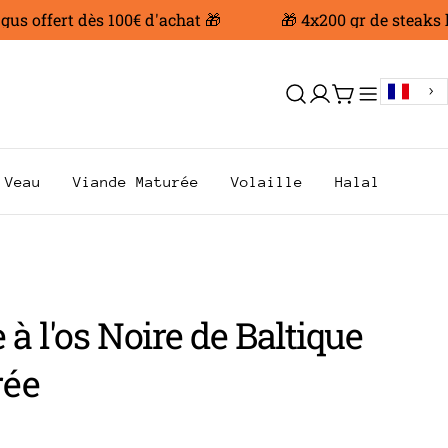
ffert dès 100€ d'achat 🎁
🎁 4x200 gr de steaks hach
Se
Chariot
connecter
Veau
Viande Maturée
Volaille
Halal
 à l'os Noire de Baltique
rée