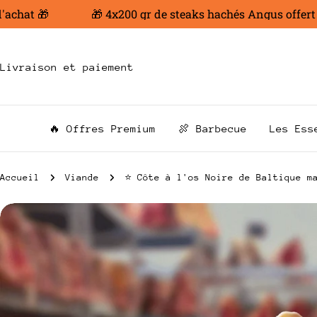
Aller
at 🎁
🎁 4x200 gr de steaks hachés Angus offert dès 
au
contenu
Livraison et paiement
🔥 Offres Premium
🍖 Barbecue
Les Ess
Accueil
Viande
⭐ Côte à l'os Noire de Baltique m
Passer
aux
informations
sur
le
produit