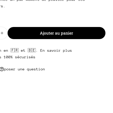
Envoyer une question
rs.
Ajouter au panier
 la quantité pour ⭐ Côte à l&#39;os Noire de Baltique
Augmenter la quantité pour ⭐ Côte à l&#39;os Noire 
n en 🇫🇷 et 🇧🇪. En savoir plus
s 100% sécurisés
poser une question