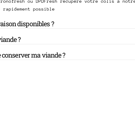
hronofresh ou DPDFresh récupère votre colis à notr
s rapidement possible
vraison disponibles ?
iande ?
 conserver ma viande ?