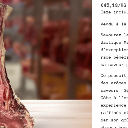
PRIX
P
€45,13
/
KG
Taxe inclu
habitue
UNITAIRE
Vendu à la
Savourez l
Baltique M
d’exceptio
race bénéf
sa saveur 
Ce produit
des arômes
saveurs. S
Côte à l’o
expérience
raffinés e
par son go
chaque bou