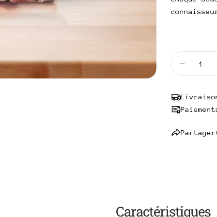
connaisseu
Quantité
Diminuer
Livraiso
Paiement
Partager
Caractéristiques