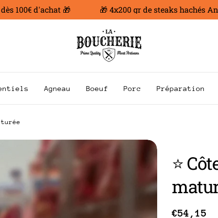
100€ d'achat 🎁
🎁 4x200 gr de steaks hachés Angus o
entiels
Agneau
Boeuf
Porc
Préparation
aturée
⭐ Côte
matu
Prix
€54,15