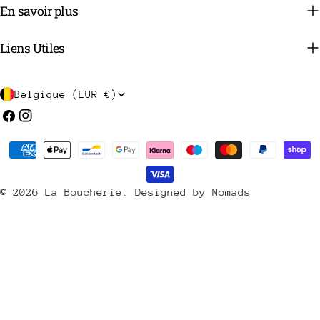
En savoir plus
Liens Utiles
P
Belgique (EUR €)
a
Facebook
Instagram
y
Méthodes
s
de
/
payement
© 2026
La Boucherie
.
Designed by Nomads
r
é
g
i
o