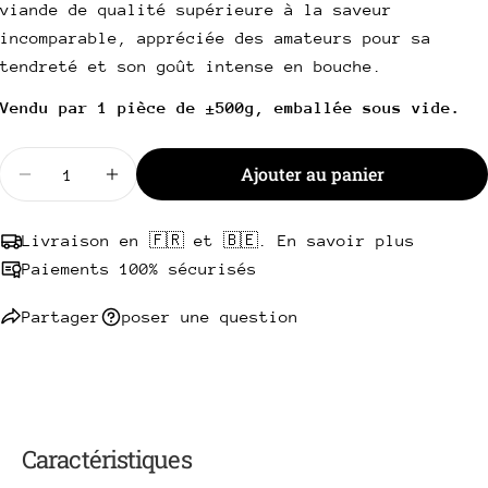
Votre
viande de qualité supérieure à la saveur
téléphone
Copie
incomparable, appréciée des amateurs pour sa
Partager
Votre
tendreté et son goût intense en bouche.
Partager
Partager
Épingler
message
sur
sur
sur
Vendu par 1 pièce de ±500g, emballée sous vide.
Facebook
X
Pinterest
Quantité
Ajouter au panier
Les champs marqués * sont obligatoires.
Diminuer la quantité pour Contre-filet Angus Here
Augmenter la quantité pour Contre-filet
Envoyer une question
Livraison en 🇫🇷 et 🇧🇪. En savoir plus
Paiements 100% sécurisés
Partager
poser une question
Caractéristiques