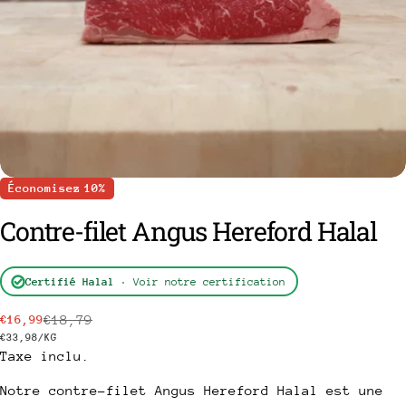
Économisez
10%
Contre-filet Angus Hereford Halal
poser une question
Certifié Halal
· Voir notre certification
Votre
€18,79
€16,99
Prix
Prix
nom
PRIX
PAR
€33,98
/
KG
Taxe inclu.
Votre
de
habituel
UNITAIRE
vente
email
Notre contre-filet Angus Hereford Halal est une
Partager ce produit