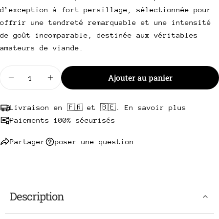
Votre
d’exception à fort persillage, sélectionnée pour
téléphone
Copie
Partager
offrir une tendreté remarquable et une intensité
Votre
de goût incomparable, destinée aux véritables
Partager
Partager
Épingler
message
sur
sur
sur
amateurs de viande.
Facebook
X
Pinterest
Quantité
Ajouter au panier
Les champs marqués * sont obligatoires.
Diminuer la quantité pour Coeur de Filet Pur Sashi
Augmenter la quantité pour Coeur de File
Envoyer une question
Livraison en 🇫🇷 et 🇧🇪. En savoir plus
Paiements 100% sécurisés
Partager
poser une question
Description