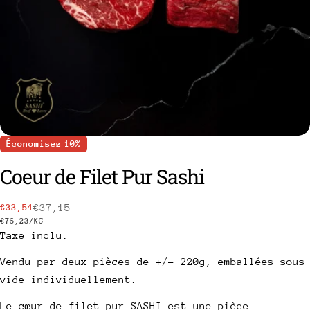
Économisez
10%
Coeur de Filet Pur Sashi
€37,15
€33,54
poser une question
Prix
Prix
PRIX
PAR
€76,23
/
KG
Taxe inclu.
Votre
de
habituel
UNITAIRE
nom
vente
Vendu par deux pièces de +/- 220g, emballées sous
Votre
vide individuellement.
email
Partager ce produit
Le cœur de filet pur SASHI est une pièce