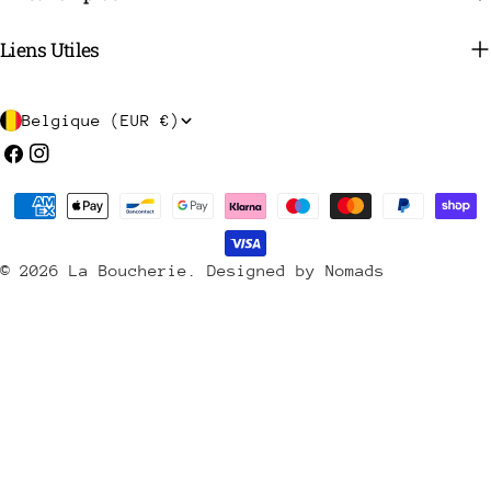
Liens Utiles
P
Belgique (EUR €)
a
Facebook
Instagram
y
Méthodes
s
de
/
payement
© 2026
La Boucherie
.
Designed by Nomads
r
é
g
i
o
n