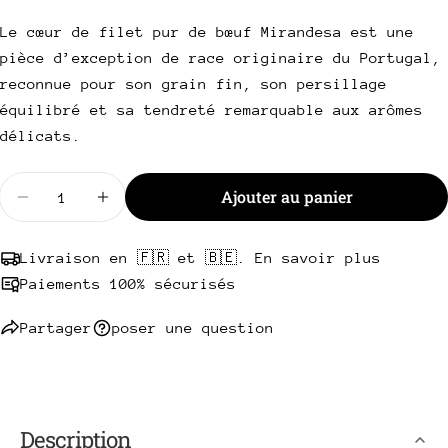
Partager ce produit
Votre
Le cœur de filet pur de bœuf Mirandesa est une
téléphone
Copie
pièce d’exception de race originaire du Portugal,
Partager
Votre
reconnue pour son grain fin, son persillage
Partager
Partager
Épingler
message
équilibré et sa tendreté remarquable aux arômes
sur
sur
sur
Facebook
X
Pinterest
délicats.
Les champs marqués * sont obligatoires.
Quantité
Ajouter au panier
Diminuer la quantité pour Cœur de filet pur de b
Augmenter la quantité pour Cœur de file
Envoyer une question
Livraison en 🇫🇷 et 🇧🇪. En savoir plus
Paiements 100% sécurisés
Partager
poser une question
Description