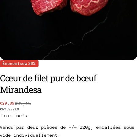
Économisez
20%
Cœur de filet pur de bœuf
Mirandesa
poser une question
€37,15
€29,89
Prix
Prix
PRIX
PAR
€67,93
/
KG
Votre
Taxe inclu.
nom
de
habituel
UNITAIRE
vente
Votre
Vendu par deux pièces de +/- 220g, emballées sous
email
vide individuellement.