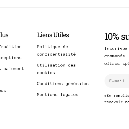
10% s
plus
Liens Utiles
Tradition
Politique de
Inscrivez
confidentialité
commande.
xceptions
offres s
Utilisation des
t paiement
cookies
E-
Conditions générales
mail
ous
Mentions légales
*En rempli
recevoir n