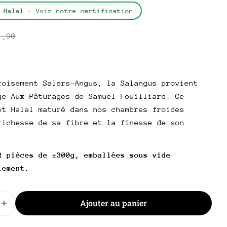
 Halal
· Voir notre certification
poser une question
1,90
Votre
AR
nom
.
l
Votre
roisement Salers-Angus, la Salangus provient
email
Partager ce produit
ge Aux Pâturages de Samuel Fouilliard. Ce
Votre
et Halal maturé dans nos chambres froides
téléphone
Copie
Partager
richesse de sa fibre et la finesse de son
Votre
.
Partager
Partager
Épingler
message
sur
sur
sur
2 pièces de ±300g, emballées sous vide
Facebook
X
Pinterest
lement.
Les champs marqués * sont obligatoires.
Envoyer une question
Ajouter au panier
 la quantité pour Contre-filet &quot;Salangus&quot; 
Augmenter la quantité pour Contre-filet &quot;Sala