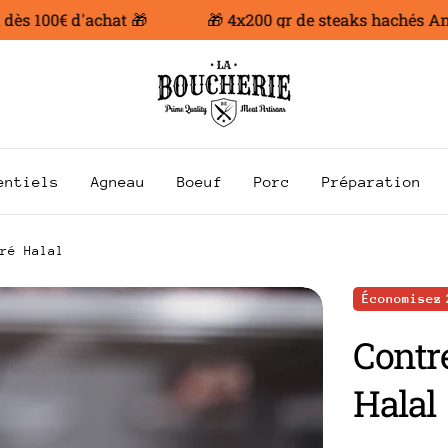
 100€ d'achat 🎁
🎁 4x200 gr de steaks hachés Angus 
entiels
Agneau
Boeuf
Porc
Préparation
ré Halal
Économisez
Contr
Halal