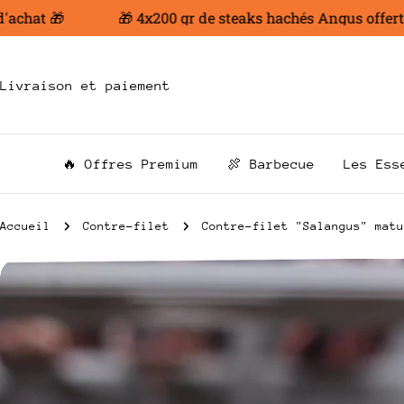
Aller
hat 🎁
🎁 4x200 gr de steaks hachés Angus offert dès
au
contenu
Livraison et paiement
🔥 Offres Premium
🍖 Barbecue
Les Ess
Accueil
Contre-filet
Contre-filet "Salangus" matu
Passer
aux
informations
sur
le
produit