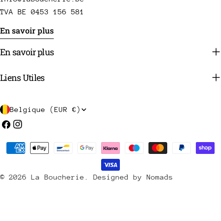
TVA BE 0453 156 581
En savoir plus
En savoir plus
Liens Utiles
P
Belgique (EUR €)
a
Facebook
Instagram
y
Méthodes
s
de
/
payement
© 2026
La Boucherie
.
Designed by Nomads
r
é