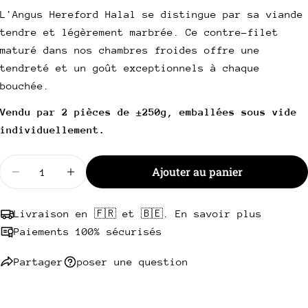
vente
email
L'Angus Hereford Halal se distingue par sa viande
Partager ce produit
tendre et légèrement marbrée. Ce contre-filet
Votre
téléphone
maturé dans nos chambres froides offre une
Copie
Partager
tendreté et un goût exceptionnels à chaque
Votre
Partager
Partager
Épingler
message
bouchée.
sur
sur
sur
Facebook
X
Pinterest
Vendu par 2 pièces de ±250g, emballées sous vide
individuellement.
Les champs marqués * sont obligatoires.
Quantité
Envoyer une question
Ajouter au panier
Diminuer la quantité pour Contre-filet Angus Here
Augmenter la quantité pour Contre-filet
Livraison en 🇫🇷 et 🇧🇪. En savoir plus
Paiements 100% sécurisés
Partager
poser une question