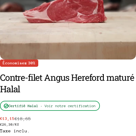
Économisez
30%
Contre-filet Angus Hereford maturé
Halal
poser une question
Certifié Halal
· Voir notre certification
Votre
€18,65
€13,15
Prix
Prix
nom
PRIX
PAR
€26,30
/
KG
Taxe inclu.
de
habituel
UNITAIRE
Votre