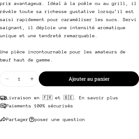
prix avantageux. Idéal à la poêle ou au grill, il
email
révèle toute sa richesse gustative lorsqu’il est
Partager ce produit
Votre
saisi rapidement pour caraméliser les sucs. Servi
téléphone
Copie
saignant, il déploie une intensité aromatique
Partager
Votre
unique et une tendreté remarquable.
Partager
Partager
Épingler
message
sur
sur
sur
Facebook
X
Pinterest
Une pièce incontournable pour les amateurs de
bœuf haut de gamme.
Les champs marqués * sont obligatoires.
Quantité
Envoyer une question
Ajouter au panier
Diminuer la quantité pour Coeur de rumsteak Ang
Augmenter la quantité pour Coeur de ru
Livraison en 🇫🇷 et 🇧🇪. En savoir plus
Paiements 100% sécurisés
Partager
poser une question