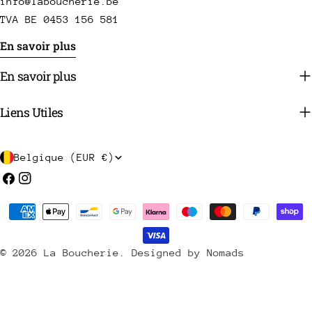
info@laboucherie.be
TVA BE 0453 156 581
En savoir plus
En savoir plus
Liens Utiles
P
Belgique (EUR €)
a
Facebook
Instagram
y
Méthodes
s
de
/
payement
© 2026
La Boucherie
.
Designed by Nomads
r
é