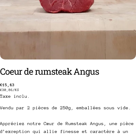
Coeur de rumsteak Angus
Prix
€15,43
PRIX
PAR
€30,86
/
KG
Taxe inclu.
habituel
UNITAIRE
poser une question
Vendu par 2 pièces de 250g, emballées sous vide.
Votre
Appréciez notre Cœur de Rumsteak Angus, une pièce
nom
d’exception qui allie finesse et caractère à un
Votre