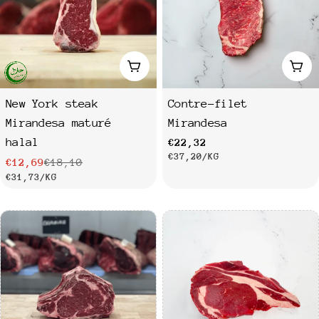
Ajouter au panier
Ajo
New York steak
Contre-filet
Mirandesa maturé
Mirandesa
halal
Prix
€22,32
PRIX
PAR
€37,20
/
KG
€12,69
€18,10
Prix
Prix
habituel
PRIX
PAR
€31,73
/
KG
UNITAIRE
de
habituel
UNITAIRE
vente