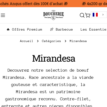
Aller
hés Angus offert dès 100€ d'achat 🎁
🎁 4x200 gr de 
au
contenu
Chariot
🔥 Offres Premium
🍖 Barbecue
Les Essentie
Accueil
Catégories
Mirandesa
C
Mirandesa
o
Decouvrez notre selection de boeuf
l
Mirandesa. Race ancestrale a la viande
gouteuse et caracteristique, la
l
Mirandesa est un patrimoine
gastronomique reconnu. Contre-filet,
e
entrecote et autres pieces disponibles.