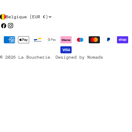
P
Belgique (EUR €)
a
Facebook
Instagram
y
Méthodes
s
de
/
payement
© 2026
La Boucherie
.
Designed by Nomads
r
é
g
i
o
n