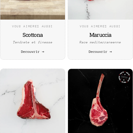
VOUS AIMEREZ AUSSI
VOUS AIMEREZ AUSSI
Scottona
Maruccia
Tendrete et finesse
Race mediterraneenne
Decouvrir →
Decouvrir →