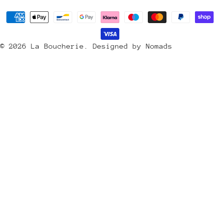
y
Méthodes
s
de
/
payement
© 2026
La Boucherie
.
Designed by Nomads
r
é
g
i
o
n