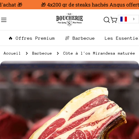
Aller
achat 🎁
🎁 4x200 gr de steaks hachés Angus offert d
au
contenu
Chariot
🔥 Offres Premium
🍖 Barbecue
Les Essentie
Accueil
Barbecue
Côte à l'os Mirandesa maturée
Passer
aux
informations
sur
le
produit
Ouvrir le média 0 en mode modal