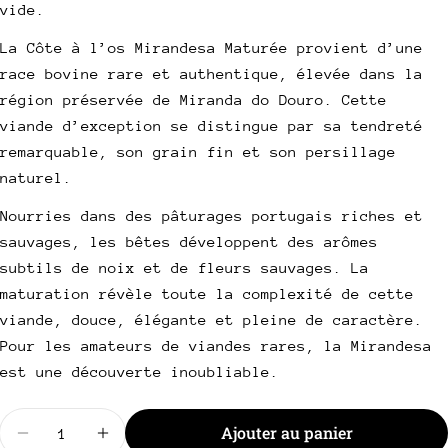
vide.
poser une question
La Côte à l’os Mirandesa Maturée provient d’une
Votre
race bovine rare et authentique, élevée dans la
nom
région préservée de Miranda do Douro. Cette
Votre
viande d’exception se distingue par sa tendreté
email
remarquable, son grain fin et son persillage
Partager ce produit
Votre
naturel.
téléphone
Copie
Partager
Nourries dans des pâturages portugais riches et
Votre
Partager
Partager
Épingler
sauvages, les bêtes développent des arômes
message
sur
sur
sur
subtils de noix et de fleurs sauvages. La
Facebook
X
Pinterest
maturation révèle toute la complexité de cette
viande, douce, élégante et pleine de caractère.
Les champs marqués * sont obligatoires.
Pour les amateurs de viandes rares, la Mirandesa
Envoyer une question
est une découverte inoubliable.
Quantité
Ajouter au panier
Diminuer la quantité pour Côte à l&#39;os Mirand
Augmenter la quantité pour Côte à l&#39