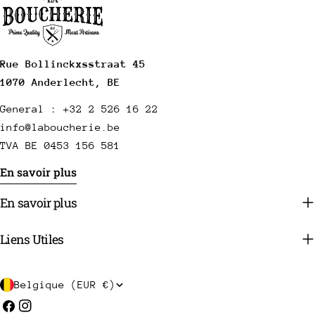
Rue Bollinckxsstraat 45
1070 Anderlecht, BE
General : +32 2 526 16 22
info@laboucherie.be
TVA BE 0453 156 581
En savoir plus
En savoir plus
Liens Utiles
P
Belgique (EUR €)
a
Facebook
Instagram