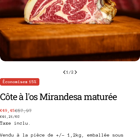
1
/
2
Économisez
15%
Côte à l'os Mirandesa maturée
€57,97
€49,45
Prix
Prix
PRIX
PAR
€41,21
/
KG
Taxe inclu.
de
habituel
UNITAIRE
vente
Vendu à la pièce de +/- 1,2kg, emballée sous