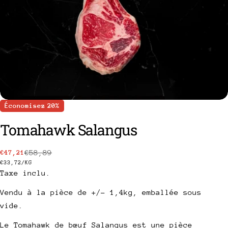
Économisez
20%
Tomahawk Salangus
€58,89
€47,21
Prix
Prix
PRIX
PAR
€33,72
/
KG
Taxe inclu.
de
habituel
UNITAIRE
vente
Vendu à la pièce de +/- 1,4kg, emballée sous
poser une question
vide.
Votre
Le Tomahawk de bœuf Salangus est une pièce