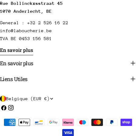
Rue Bollinckxsstraat 45
1070 Anderlecht, BE
General : +32 2 526 16 22
info@laboucherie.be
TVA BE 0453 156 581
En savoir plus
En savoir plus
Liens Utiles
P
Belgique (EUR €)
a
Facebook
Instagram
y
Méthodes
s
de