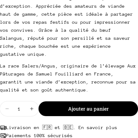
nom
d’exception. Appréciée des amateurs de viande
Votre
haut de gamme, cette pièce est idéale à partager
email
lors de vos repas festifs ou pour impressionner
Partager ce produit
vos convives. Grâce à la qualité du bœuf
Votre
téléphone
Salangus, réputé pour son persillé et sa saveur
Copie
Partager
riche, chaque bouchée est une expérience
Votre
Partager
Partager
Épingler
message
gustative unique.
sur
sur
sur
Facebook
X
Pinterest
La race Salers/Angus, originaire de l’élevage Aux
Pâturages de Samuel Fouilliard en France,
Les champs marqués * sont obligatoires.
garantit une viande d’exception, reconnue pour sa
qualité et son goût authentique.
Envoyer une question
Quantité
Ajouter au panier
Diminuer la quantité pour Tomahawk Salangus
Augmenter la quantité pour Tomahawk 
Livraison en 🇫🇷 et 🇧🇪. En savoir plus
Paiements 100% sécurisés