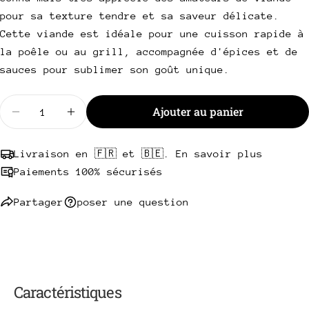
Votre
pour sa texture tendre et sa saveur délicate.
téléphone
Copie
Partager
Cette viande est idéale pour une cuisson rapide à
Votre
la poêle ou au grill, accompagnée d'épices et de
Partager
Partager
Épingler
message
sur
sur
sur
sauces pour sublimer son goût unique.
Facebook
X
Pinterest
Quantité
Les champs marqués * sont obligatoires.
Ajouter au panier
Diminuer la quantité pour Onglet de boeuf nettoyé
Augmenter la quantité pour Onglet de boe
Envoyer une question
Livraison en 🇫🇷 et 🇧🇪. En savoir plus
Paiements 100% sécurisés
Partager
poser une question
Caractéristiques