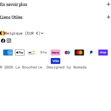
En savoir plus
Liens Utiles
P
Belgique (EUR €)
a
Facebook
Instagram
y
Méthodes
s
de
/
payement
© 2026
La Boucherie
.
Designed by Nomads
r
é
g
i
o