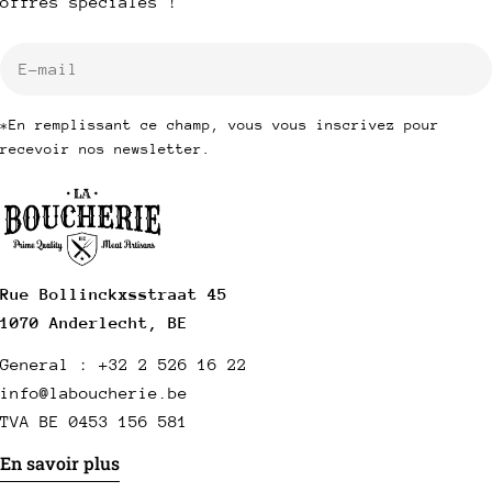
offres spéciales !
E-
mail
*En remplissant ce champ, vous vous inscrivez pour
recevoir nos newsletter.
Rue Bollinckxsstraat 45
1070 Anderlecht, BE
General : +32 2 526 16 22
info@laboucherie.be
TVA BE 0453 156 581
En savoir plus