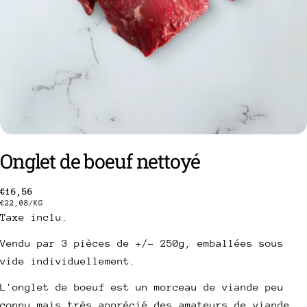
Onglet de boeuf nettoyé
Prix
€16,56
PRIX
PAR
€22,08
/
KG
poser une question
Taxe inclu.
habituel
UNITAIRE
Votre
Vendu par 3 pièces de +/- 250g, emballées sous
nom
vide individuellement.
Votre
email
L'onglet de boeuf est un morceau de viande peu
Partager ce produit
connu mais très apprécié des amateurs de viande