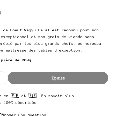
poser une question
AR
G
.
l
Votre
nom
l de Boeuf Wagyu Halal est reconnu pour son
 exceptionnel et son grain de viande sans
Votre
email
précié par les plus grands chefs, ce morceau
Partager ce produit
ce maîtresse des tables d'exception.
Votre
téléphone
Copie
 pièce de 200g.
Partager
Votre
Partager
Partager
Épingler
message
sur
sur
sur
Épuisé
Facebook
X
Pinterest
 la quantité pour Cuberoll de boeuf Wagyu Halal
Augmenter la quantité pour Cuberoll de boeuf Wagy
Les champs marqués * sont obligatoires.
n en 🇫🇷 et 🇧🇪. En savoir plus
s 100% sécurisés
Envoyer une question
poser une question