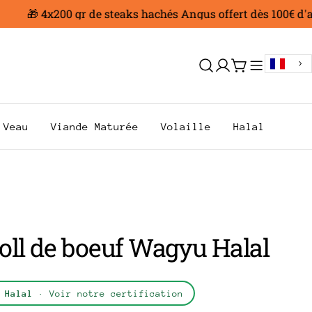
🎁 4x200 gr de steaks hachés Angus offert dès 100€ d'achat
Se
Chariot
connecter
Veau
Viande Maturée
Volaille
Halal
oll de boeuf Wagyu Halal
 Halal
· Voir notre certification