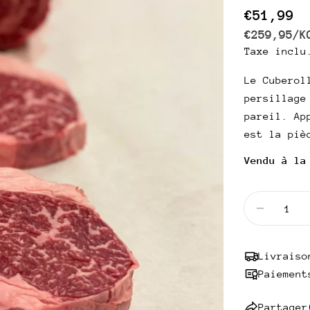
Prix
€51,99
PRIX
P
€259,95
/
K
Taxe inclu
habitue
UNITAIRE
Le Cuberol
persillage
pareil. Ap
est la piè
Vendu à la
Quantité
Diminuer
Livraiso
Paiement
Partager