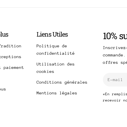
10% s
plus
Liens Utiles
Tradition
Politique de
Inscrivez
confidentialité
commande.
xceptions
offres s
Utilisation des
t paiement
cookies
E-
Conditions générales
mail
ous
Mentions légales
*En rempli
recevoir n