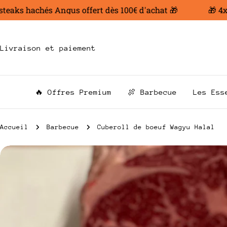
Aller
ks hachés Angus offert dès 100€ d'achat 🎁
🎁 4x200 
au
contenu
Livraison et paiement
🔥 Offres Premium
🍖 Barbecue
Les Ess
Accueil
Barbecue
Cuberoll de boeuf Wagyu Halal
Passer
aux
informations
sur
le
produit