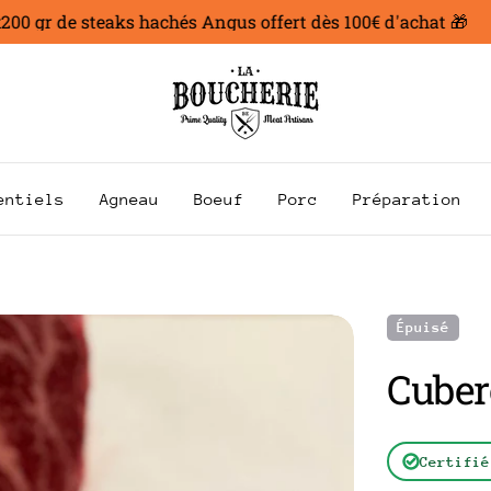
gr de steaks hachés Angus offert dès 100€ d'achat 🎁
entiels
Agneau
Boeuf
Porc
Préparation
Épuisé
Cuber
Certifié