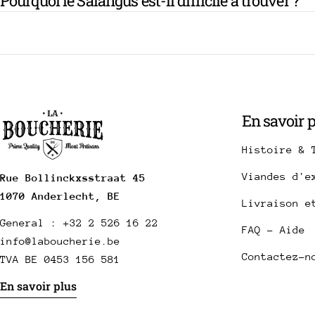
Pourquoi le Salangus est-il difficile a trouver ?
En savoir 
Histoire & 
Viandes d'e
Rue Bollinckxsstraat 45
1070 Anderlecht, BE
Livraison e
General : +32 2 526 16 22
FAQ - Aide
info@laboucherie.be
Contactez-n
TVA BE 0453 156 581
En savoir plus