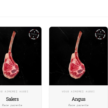
US AIMEREZ AUSSI
VOUS AIMEREZ AUSSI
Salers
Angus
Race parente
Race parente