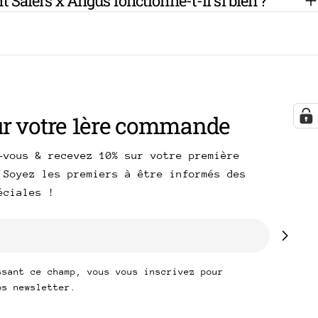
 Salers x Angus fonctionne-t-il si bien ?
ur votre 1ère commande
-vous & recevez 10% sur votre première
 Soyez les premiers à être informés des
péciales !
ssant ce champ, vous vous inscrivez pour
os newsletter.