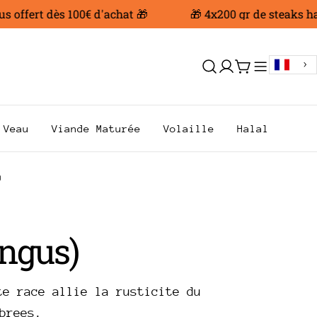
offert dès 100€ d'achat 🎁
🎁 4x200 gr de steaks hac
Se
Chariot
connecter
Veau
Viande Maturée
Volaille
Halal
)
Angus)
te race allie la rusticite du
brees.