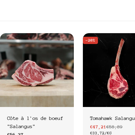
l
l
e
-20%
c
t
i
o
Côte à l'os de boeuf
Tomahawk Salangu
"Salangus"
€47,21
€58,89
n
Prix
Prix
PRIX
PAR
€33,72
/
KG
Prix
€56,27