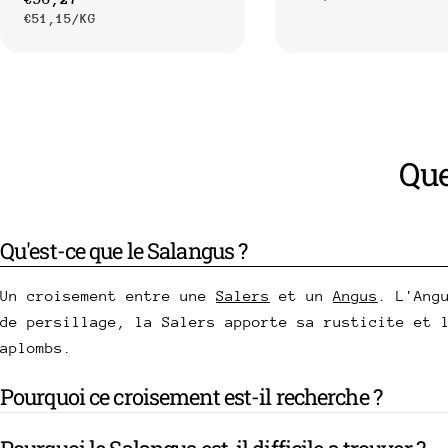
PRIX
PAR
€51,15
/
KG
de
habituel
UNITAIRE
:
habituel
vente
UNITAIRE
Que
Qu'est-ce que le Salangus ?
Un croisement entre une
Salers
et un
Angus
. L'Ang
de persillage, la Salers apporte sa rusticite et 
aplombs.
Pourquoi ce croisement est-il recherche ?