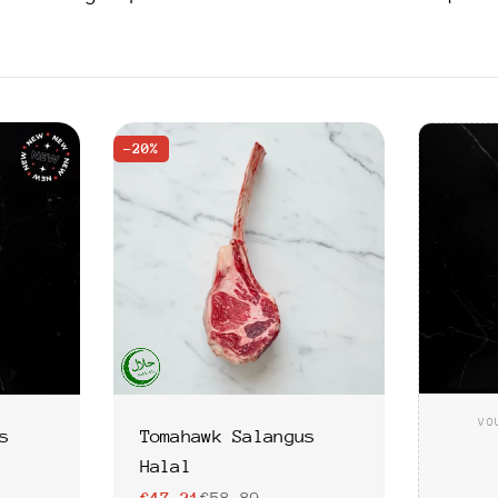
-20%
VO
s
Tomahawk Salangus
Halal
€47,21
€58,89