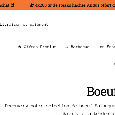
Aller
hat 🎁
🎁 4x200 gr de steaks hachés Angus offert dès
au
contenu
Livraison et paiement
🔥 Offres Premium
🍖 Barbecue
Les Ess
C
Boeuf
o
Decouvrez notre selection de boeuf Salangu
Salers a la tendrete