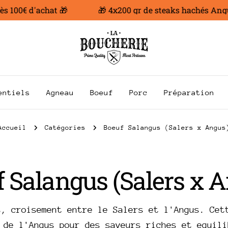
 100€ d'achat 🎁
🎁 4x200 gr de steaks hachés Angus 
entiels
Agneau
Boeuf
Porc
Préparation
Accueil
Catégories
Boeuf Salangus (Salers x Angus
 Salangus (Salers x 
s, croisement entre le Salers et l'Angus. Cet
 de l'Angus pour des saveurs riches et equili