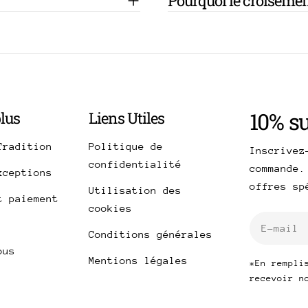
Pourquoi le croisement
10% s
plus
Liens Utiles
Tradition
Politique de
Inscrivez
confidentialité
commande.
xceptions
offres s
Utilisation des
t paiement
cookies
E-
Conditions générales
mail
ous
Mentions légales
*En rempli
recevoir n