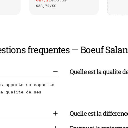
Prix
Prix
PRIX
PAR
€33,72
/
KG
de
habituel
UNITAIRE
vente
stions frequentes — Boeuf Sala
Quelle est la qualite 
us apporte sa capacite
la qualite de ses
Quelle est la differenc