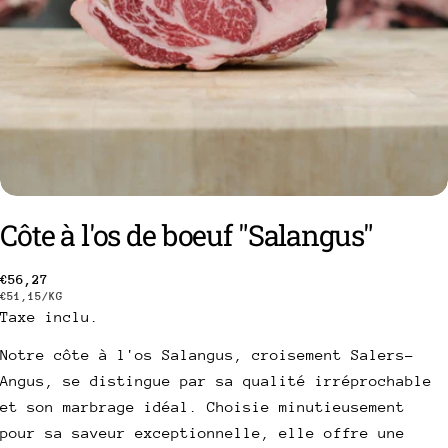
Côte à l'os de boeuf "Salangus"
poser une question
Prix
€56,27
PRIX
PAR
€51,15
/
KG
Taxe inclu.
Votre
habituel
UNITAIRE
nom
Notre côte à l'os Salangus, croisement Salers-
Votre
Angus, se distingue par sa qualité irréprochable
email
et son marbrage idéal. Choisie minutieusement
Partager ce produit
Votre
pour sa saveur exceptionnelle, elle offre une
téléphone