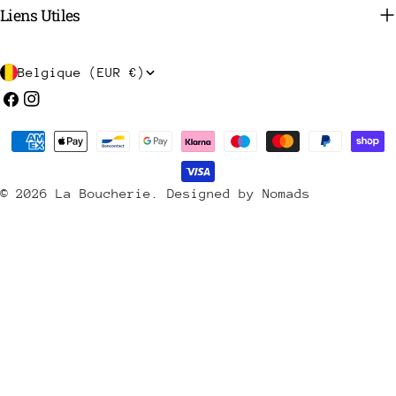
Liens Utiles
P
Belgique (EUR €)
a
Facebook
Instagram
y
Méthodes
s
de
/
payement
© 2026
La Boucherie
.
Designed by Nomads
r
é
g
i
o
n