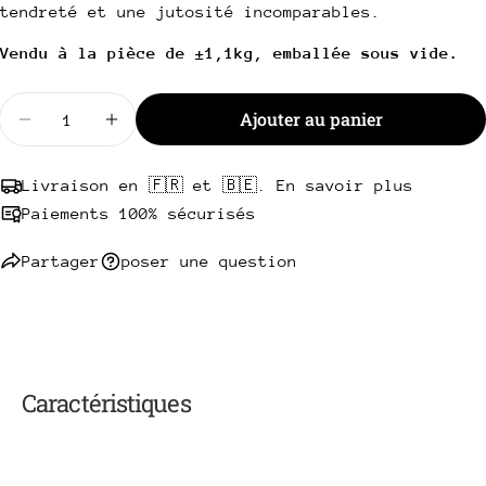
Copie
tendreté et une jutosité incomparables.
Partager
Votre
Vendu à la pièce de ±1,1kg, emballée sous vide.
Partager
Partager
Épingler
message
sur
sur
sur
Facebook
X
Pinterest
Quantité
Ajouter au panier
Diminuer la quantité pour Côte à l&#39;os de boeu
Augmenter la quantité pour Côte à l&#39;
Les champs marqués * sont obligatoires.
Livraison en 🇫🇷 et 🇧🇪. En savoir plus
Envoyer une question
Paiements 100% sécurisés
Partager
poser une question
Caractéristiques