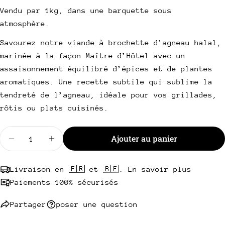
Votre
vente
Vendu par 1kg, dans une barquette sous
email
atmosphère.
Partager ce produit
Votre
téléphone
Savourez notre viande à brochette d’agneau halal,
Copie
Partager
marinée à la façon Maître d’Hôtel avec un
Votre
Partager
Partager
Épingler
message
assaisonnement équilibré d’épices et de plantes
sur
sur
sur
aromatiques. Une recette subtile qui sublime la
Facebook
X
Pinterest
tendreté de l’agneau, idéale pour vos grillades,
rôtis ou plats cuisinés.
Les champs marqués * sont obligatoires.
Envoyer une question
Quantité
Ajouter au panier
Diminuer la quantité pour Viande à brochette d’ag
Augmenter la quantité pour Viande à bro
Livraison en 🇫🇷 et 🇧🇪. En savoir plus
Paiements 100% sécurisés
Partager
poser une question