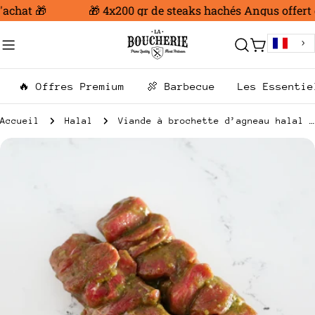
Aller
achat 🎁
🎁 4x200 gr de steaks hachés Angus offert d
au
contenu
Chariot
🔥 Offres Premium
🍖 Barbecue
Les Essentie
Accueil
Halal
Viande à brochette d’agneau halal marinée Maître d’Hôtel
Passer
aux
informations
sur
le
produit
Ouvrir le média 0 en mode modal