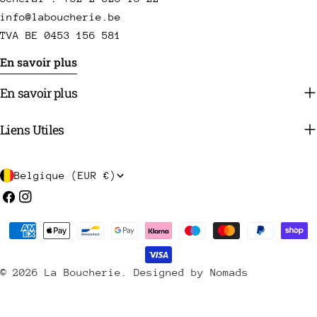
info@laboucherie.be
TVA BE 0453 156 581
En savoir plus
En savoir plus
Liens Utiles
P
Belgique (EUR €)
a
Facebook
Instagram
y
Méthodes
s
de
/
payement
© 2026
La Boucherie
.
Designed by Nomads
r
é