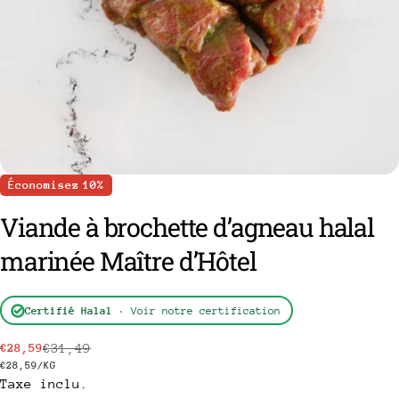
Économisez
10%
Viande à brochette d’agneau halal
marinée Maître d’Hôtel
Certifié Halal
· Voir notre certification
poser une question
€31,49
€28,59
Prix
Prix
Votre
PRIX
PAR
€28,59
/
KG
nom
Taxe inclu.
de
habituel
UNITAIRE