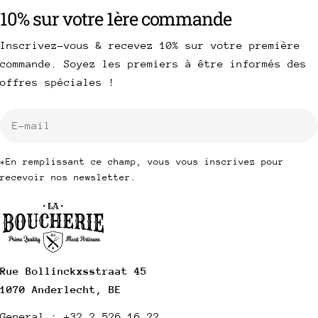
10% sur votre 1ère commande
Inscrivez-vous & recevez 10% sur votre première
commande. Soyez les premiers à être informés des
offres spéciales !
E-
mail
*En remplissant ce champ, vous vous inscrivez pour
recevoir nos newsletter.
Rue Bollinckxsstraat 45
1070 Anderlecht, BE
General : +32 2 526 16 22