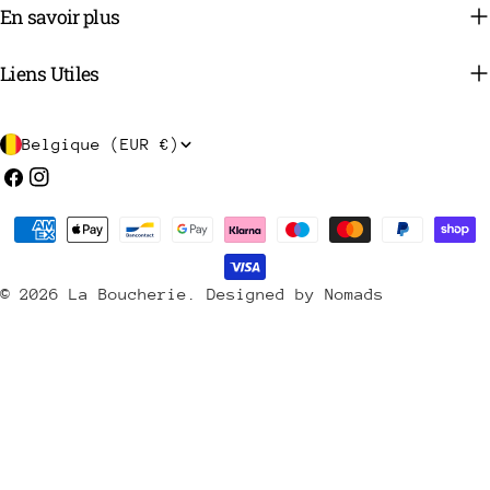
En savoir plus
Liens Utiles
P
Belgique (EUR €)
a
Facebook
Instagram
y
Méthodes
s
de
/
payement
© 2026
La Boucherie
.
Designed by Nomads
r
é
g
i
o