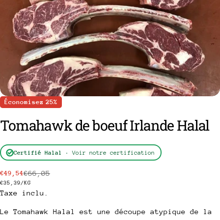
Économisez
25%
Tomahawk de boeuf Irlande Halal
poser une question
Certifié Halal
· Voir notre certification
Votre
€66,05
€49,54
Prix
Prix
nom
PRIX
PAR
€35,39
/
KG
Taxe inclu.
Votre
de
habituel
UNITAIRE
vente
email
Le Tomahawk Halal est une découpe atypique de la
Partager ce produit