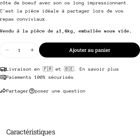
Votre
côte de boeuf avec son os long impressionnant.
téléphone
Copie
C'est la pièce idéale à partager lors de vos
Partager
Votre
repas conviviaux.
Partager
Partager
Épingler
message
sur
sur
sur
Vendu à la pièce de ±1,4kg, emballée sous vide.
Facebook
X
Pinterest
Quantité
Ajouter au panier
Les champs marqués * sont obligatoires.
Diminuer la quantité pour Tomahawk de boeuf Irl
Augmenter la quantité pour Tomahawk de
Envoyer une question
Livraison en 🇫🇷 et 🇧🇪. En savoir plus
Paiements 100% sécurisés
Partager
poser une question
Caractéristiques