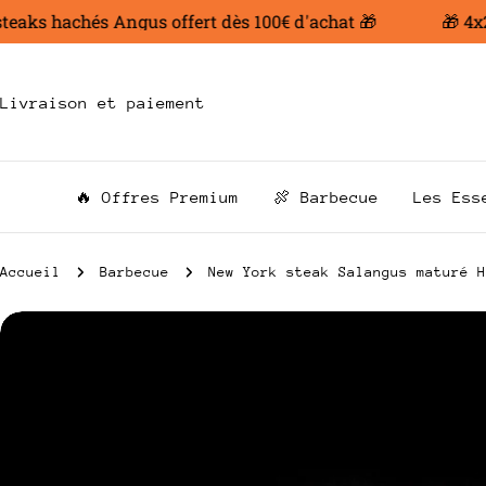
Aller
aks hachés Angus offert dès 100€ d'achat 🎁
🎁 4x200
au
contenu
Livraison et paiement
🔥 Offres Premium
🍖 Barbecue
Les Ess
Accueil
Barbecue
New York steak Salangus maturé H
Passer
aux
informations
sur
le
produit