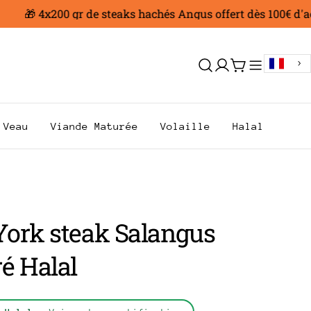
🎁 4x200 gr de steaks hachés Angus offert dès 100€ d'acha
Se
Chariot
connecter
Veau
Viande Maturée
Volaille
Halal
ork steak Salangus
é Halal