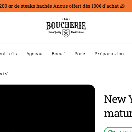
 gr de steaks hachés Angus offert dès 100€ d'achat 🎁
entiels
Agneau
Boeuf
Porc
Préparation
alal
New Y
matur