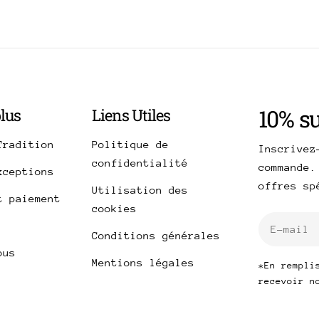
10% s
plus
Liens Utiles
Tradition
Politique de
Inscrivez
confidentialité
commande.
xceptions
offres s
Utilisation des
t paiement
cookies
E-
Conditions générales
mail
ous
Mentions légales
*En rempli
recevoir n