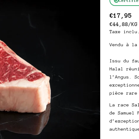
Certifié
Prix
€17,95
PRIX
P
€44,88
/
KG
Taxe inclu
habitue
UNITAIRE
Vendu à la
Issu du fa
Halal réun
l’Angus. S
exceptionn
pièce rare
La race Sa
de Samuel 
d’exceptio
authentiqu