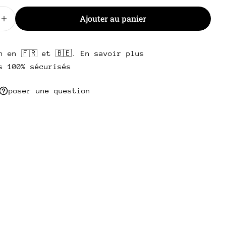
Ajouter au panier
 la quantité pour New York steak Salangus maturé H
Augmenter la quantité pour New York steak Salangu
n en 🇫🇷 et 🇧🇪. En savoir plus
s 100% sécurisés
poser une question