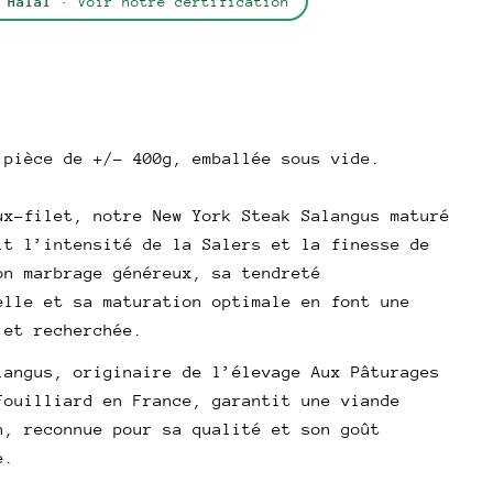
 Halal
· Voir notre certification
poser une question
AR
.
Votre
l
nom
 pièce de +/- 400g, emballée sous vide.
Votre
email
ux-filet, notre New York Steak Salangus maturé
Partager ce produit
Votre
it l’intensité de la Salers et la finesse de
téléphone
Copie
on marbrage généreux, sa tendreté
Partager
elle et sa maturation optimale en font une
Votre
Partager
Partager
Épingler
message
 et recherchée.
sur
sur
sur
Facebook
X
Pinterest
langus, originaire de l’élevage Aux Pâturages
Fouilliard en France, garantit une viande
Les champs marqués * sont obligatoires.
n, reconnue pour sa qualité et son goût
e.
Envoyer une question