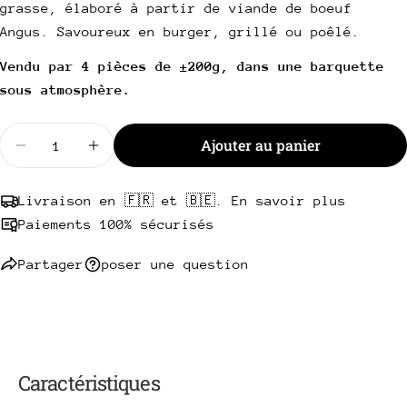
Votre
grasse, élaboré à partir de viande de boeuf
téléphone
Copie
Angus. Savoureux en burger, grillé ou poêlé.
Partager
Votre
Vendu par 4 pièces de ±200g, dans une barquette
Partager
Partager
Épingler
message
sur
sur
sur
sous atmosphère.
Facebook
X
Pinterest
Quantité
Ajouter au panier
Les champs marqués * sont obligatoires.
Diminuer la quantité pour Steak haché Angus 15% 
Augmenter la quantité pour Steak haché
Envoyer une question
Livraison en 🇫🇷 et 🇧🇪. En savoir plus
Paiements 100% sécurisés
Partager
poser une question
Caractéristiques