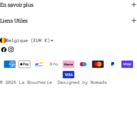
En savoir plus
Liens Utiles
P
Belgique (EUR €)
a
Facebook
Instagram
y
Méthodes
s
de
/
payement
© 2026
La Boucherie
.
Designed by Nomads
r
é
g
i
o