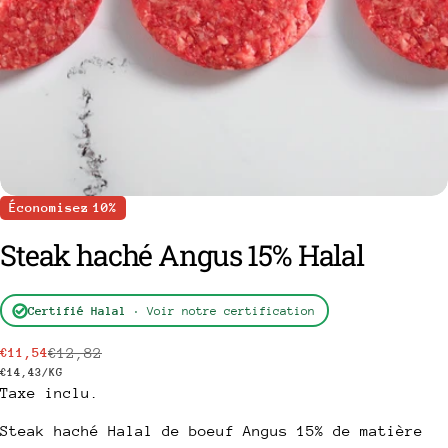
Économisez
10%
Steak haché Angus 15% Halal
poser une question
Certifié Halal
· Voir notre certification
Votre
€12,82
€11,54
Prix
Prix
nom
PRIX
PAR
€14,43
/
KG
Taxe inclu.
Votre
de
habituel
UNITAIRE
vente
email
Steak haché Halal de boeuf Angus 15% de matière
Partager ce produit