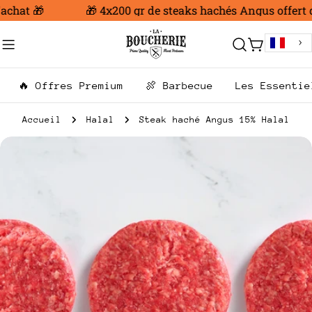
Aller
achat 🎁
🎁 4x200 gr de steaks hachés Angus offert d
au
contenu
Chariot
🔥 Offres Premium
🍖 Barbecue
Les Essentie
Accueil
Halal
Steak haché Angus 15% Halal
Passer
aux
informations
sur
le
produit
Ouvrir le média 0 en mode modal