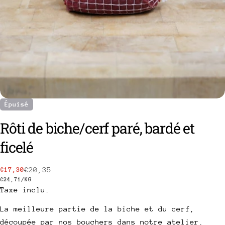
Épuisé
Rôti de biche/cerf paré, bardé et
poser une question
ficelé
Votre
€20,35
€17,30
Prix
Prix
nom
PRIX
PAR
€24,71
/
KG
Votre
Taxe inclu.
de
habituel
UNITAIRE
email
vente
La meilleure partie de la biche et du cerf,
Partager ce produit
Votre
découpée par nos bouchers dans notre atelier.