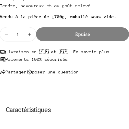
téléphone
Copie
Tendre, savoureux et au goût relevé.
Partager
Votre
Partager
Partager
Épingler
Vendu à la pièce de ±700g, emballé sous vide.
message
sur
sur
sur
Facebook
X
Pinterest
Quantité
Épuisé
Diminuer la quantité pour Rôti de biche/cerf paré, b
Augmenter la quantité pour Rôti de biche/c
Les champs marqués * sont obligatoires.
Envoyer une question
Livraison en 🇫🇷 et 🇧🇪. En savoir plus
Paiements 100% sécurisés
Partager
poser une question
Caractéristiques