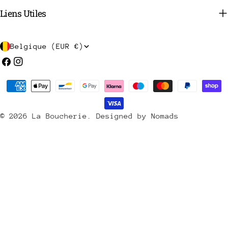
Liens Utiles
P
Belgique (EUR €)
a
Facebook
Instagram
y
Méthodes
s
de
/
payement
© 2026
La Boucherie
.
Designed by Nomads
r
é
g
i
o
n