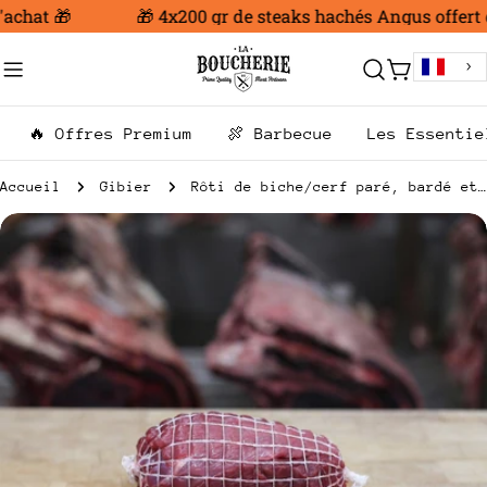
Aller
achat 🎁
🎁 4x200 gr de steaks hachés Angus offert d
au
contenu
Chariot
🔥 Offres Premium
🍖 Barbecue
Les Essentie
Accueil
Gibier
Rôti de biche/cerf paré, bardé et ficelé
Passer
aux
informations
sur
le
produit
Ouvrir le média 0 en mode modal