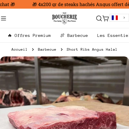
Aller
hat 🎁
🎁 4x200 gr de steaks hachés Angus offert dès
au
contenu
Chariot
🔥 Offres Premium
🍖 Barbecue
Les Essentie
Accueil
Barbecue
Short Ribs Angus Halal
Passer
aux
informations
sur
le
produit
Ouvrir le média 0 en mode modal