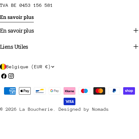
TVA BE 0453 156 581
En savoir plus
En savoir plus
Liens Utiles
P
Belgique (EUR €)
a
Facebook
Instagram
y
Méthodes
s
de
/
payement
© 2026
La Boucherie
.
Designed by Nomads
r
é
g