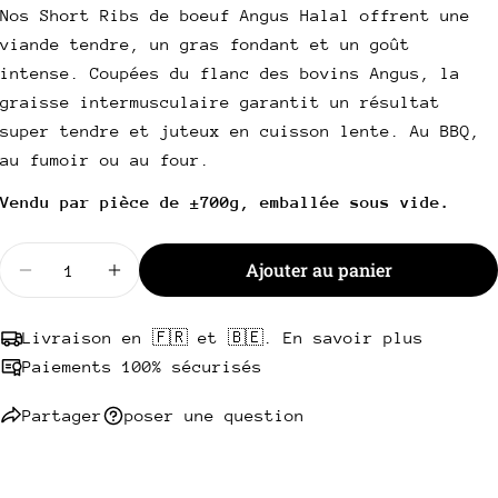
Nos Short Ribs de boeuf Angus Halal offrent une
Votre
email
viande tendre, un gras fondant et un goût
Partager ce produit
intense. Coupées du flanc des bovins Angus, la
Votre
graisse intermusculaire garantit un résultat
téléphone
Copie
Partager
super tendre et juteux en cuisson lente. Au BBQ,
Votre
Partager
Partager
Épingler
au fumoir ou au four.
message
sur
sur
sur
Vendu par pièce de ±700g, emballée sous vide.
Facebook
X
Pinterest
Les champs marqués * sont obligatoires.
Quantité
Ajouter au panier
Diminuer la quantité pour Short Ribs Angus Halal
Augmenter la quantité pour Short Ribs A
Envoyer une question
Livraison en 🇫🇷 et 🇧🇪. En savoir plus
Paiements 100% sécurisés
Partager
poser une question