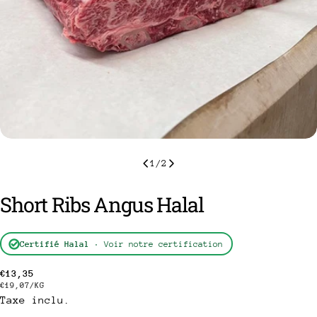
1
/
2
Short Ribs Angus Halal
Certifié Halal
· Voir notre certification
poser une question
Prix
€13,35
PRIX
PAR
€19,07
/
KG
Votre
Taxe inclu.
habituel
nom
UNITAIRE