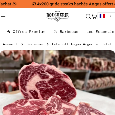
Aller
chat 🎁
🎁 4x200 gr de steaks hachés Angus offert dè
au
contenu
Chariot
🔥 Offres Premium
🍖 Barbecue
Les Essentie
Accueil
Barbecue
Cuberoll Angus Argentin Halal
Passer
aux
informations
sur
le
produit
Ouvrir le média 0 en mode modal