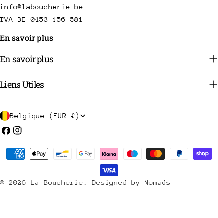
info@laboucherie.be
TVA BE 0453 156 581
En savoir plus
En savoir plus
Liens Utiles
P
Belgique (EUR €)
a
Facebook
Instagram
y
Méthodes
s
de
/
payement
© 2026
La Boucherie
.
Designed by Nomads
r
é