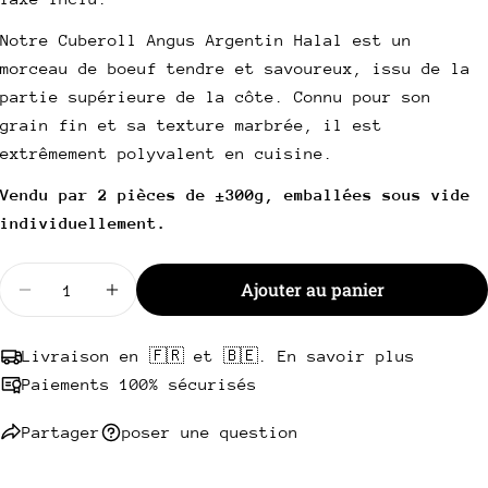
de
habituel
UNITAIRE
vente
Votre
Notre Cuberoll Angus Argentin Halal est un
email
morceau de boeuf tendre et savoureux, issu de la
Partager ce produit
Votre
partie supérieure de la côte. Connu pour son
téléphone
Copie
grain fin et sa texture marbrée, il est
Partager
Votre
extrêmement polyvalent en cuisine.
Partager
Partager
Épingler
message
sur
sur
sur
Vendu par 2 pièces de ±300g, emballées sous vide
Facebook
X
Pinterest
individuellement.
Les champs marqués * sont obligatoires.
Quantité
Ajouter au panier
Diminuer la quantité pour Cuberoll Angus Argenti
Augmenter la quantité pour Cuberoll Ang
Envoyer une question
Livraison en 🇫🇷 et 🇧🇪. En savoir plus
Paiements 100% sécurisés
Partager
poser une question