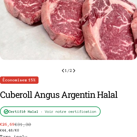
1
/
2
Économisez
15%
Cuberoll Angus Argentin Halal
Certifié Halal
· Voir notre certification
poser une question
€31,30
€26,69
Prix
Prix
Votre
PRIX
PAR
€44,48
/
KG
nom
Taxe inclu.