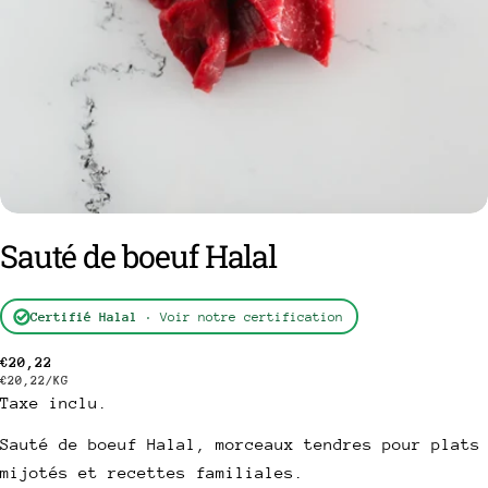
Sauté de boeuf Halal
poser une question
Certifié Halal
· Voir notre certification
Votre
nom
Prix
€20,22
PRIX
PAR
€20,22
/
KG
Votre
Taxe inclu.
habituel
UNITAIRE
email
Partager ce produit
Sauté de boeuf Halal, morceaux tendres pour plats
Votre
mijotés et recettes familiales.
téléphone
Copie