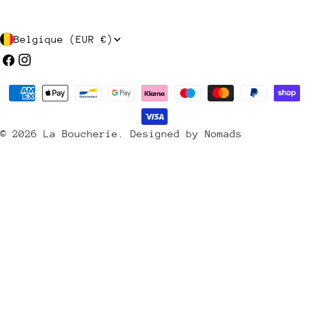
P
Belgique (EUR €)
a
Facebook
Instagram
y
Méthodes
s
de
/
payement
© 2026
La Boucherie
.
Designed by Nomads
r
é
g
i
o
n