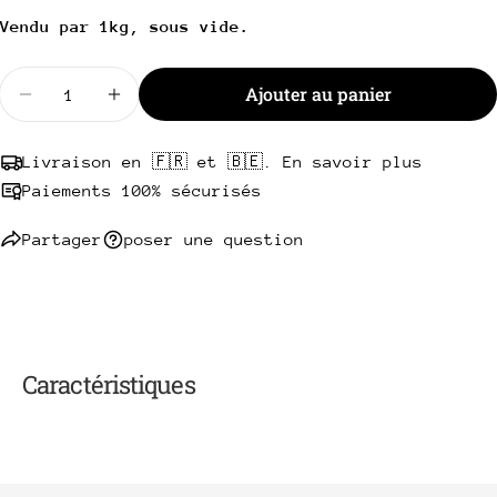
Partager
Votre
Vendu par 1kg, sous vide.
Partager
Partager
Épingler
message
sur
sur
sur
Quantité
Facebook
X
Pinterest
Ajouter au panier
Diminuer la quantité pour Sauté de boeuf Halal
Augmenter la quantité pour Sauté de boe
Les champs marqués * sont obligatoires.
Livraison en 🇫🇷 et 🇧🇪. En savoir plus
Envoyer une question
Paiements 100% sécurisés
Partager
poser une question
Caractéristiques