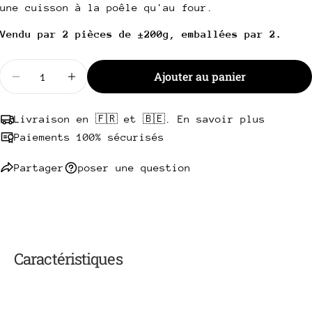
Copie
une cuisson à la poêle qu'au four.
Partager
Votre
Vendu par 2 pièces de ±200g, emballées par 2.
Partager
Partager
Épingler
message
sur
sur
sur
Facebook
X
Pinterest
Quantité
Ajouter au panier
Diminuer la quantité pour Pavé de veau
Augmenter la quantité pour Pavé de veau
Les champs marqués * sont obligatoires.
Livraison en 🇫🇷 et 🇧🇪. En savoir plus
Envoyer une question
Paiements 100% sécurisés
Partager
poser une question
Caractéristiques