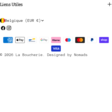
Liens Utiles
P
Belgique (EUR €)
a
Facebook
Instagram
y
Méthodes
s
de
/
payement
© 2026
La Boucherie
.
Designed by Nomads
r
é
g
i
o
n