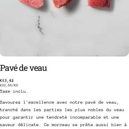
Pavé de veau
poser une question
Prix
€13,42
PRIX
PAR
€33,55
/
KG
Taxe inclu.
Votre
habituel
UNITAIRE
nom
Savourez l'excellence avec notre pavé de veau,
Votre
tranché dans les parties les plus nobles du veau
email
pour garantir une tendreté incomparable et une
Partager ce produit
Votre
saveur délicate. Ce morceau se prête aussi bien à
téléphone