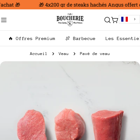
Aller
achat 🎁
🎁 4x200 gr de steaks hachés Angus offert d
au
contenu
Chariot
🔥 Offres Premium
🍖 Barbecue
Les Essentie
Accueil
Veau
Pavé de veau
Passer
aux
informations
sur
le
produit
Ouvrir le média 0 en mode modal