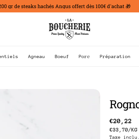
 gr de steaks hachés Angus offert dès 100€ d'achat 🎁
entiels
Agneau
Boeuf
Porc
Préparation
Rogno
Prix
€20,22
PRIX
P
€33,70
/
KG
Taxe inclu