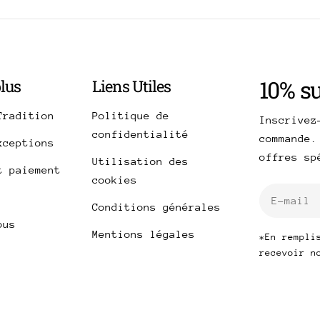
10% s
plus
Liens Utiles
Tradition
Politique de
Inscrivez
confidentialité
commande.
xceptions
offres s
Utilisation des
t paiement
cookies
E-
Conditions générales
mail
ous
Mentions légales
*En rempli
recevoir n