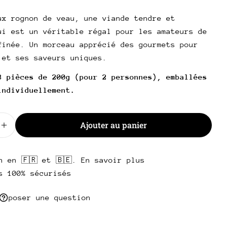
l
ux rognon de veau, une viande tendre et
poser une question
ui est un véritable régal pour les amateurs de
finée. Un morceau apprécié des gourmets pour
Votre
nom
 et ses saveurs uniques.
Votre
3 pièces de 200g (pour 2 personnes), emballées
email
individuellement.
Partager ce produit
Votre
téléphone
Copie
Partager
Ajouter au panier
Votre
 la quantité pour Rognon de veau
Augmenter la quantité pour Rognon de veau
Partager
Partager
Épingler
message
sur
sur
sur
Facebook
X
Pinterest
n en 🇫🇷 et 🇧🇪. En savoir plus
s 100% sécurisés
Les champs marqués * sont obligatoires.
poser une question
Envoyer une question