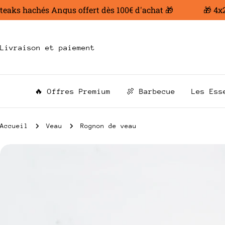
Aller
aks hachés Angus offert dès 100€ d'achat 🎁
🎁 4x200
au
contenu
Livraison et paiement
🔥 Offres Premium
🍖 Barbecue
Les Ess
Accueil
Veau
Rognon de veau
Passer
aux
informations
sur
le
produit