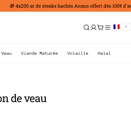
🎁 4x200 gr de steaks hachés Angus offert dès 100€ d'acha
Se
Chariot
connecter
Veau
Viande Maturée
Volaille
Halal
n de veau
AR
.