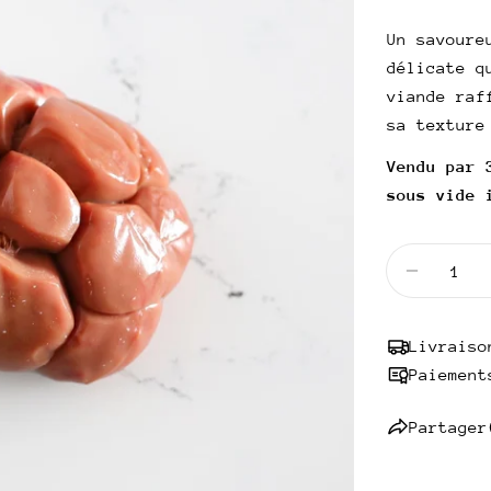
habitue
UNITAIRE
Un savoure
délicate q
viande raf
sa texture
Vendu par 
sous vide 
Quantité
Diminuer
Livraiso
Paiement
Partager