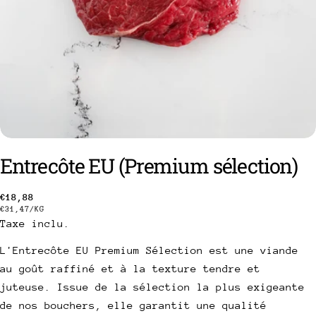
Entrecôte EU (Premium sélection)
Prix
€18,88
poser une question
PRIX
PAR
€31,47
/
KG
Taxe inclu.
habituel
UNITAIRE
Votre
nom
L'Entrecôte EU Premium Sélection est une viande
au goût raffiné et à la texture tendre et
Votre
email
juteuse. Issue de la sélection la plus exigeante
Partager ce produit
de nos bouchers, elle garantit une qualité
Votre