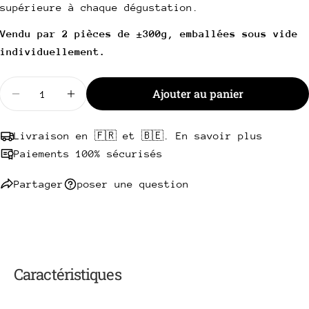
supérieure à chaque dégustation.
téléphone
Copie
Partager
Votre
Vendu par 2 pièces de ±300g, emballées sous vide
Partager
Partager
Épingler
message
individuellement.
sur
sur
sur
Facebook
X
Pinterest
Quantité
Ajouter au panier
Diminuer la quantité pour Entrecôte EU (Premium 
Les champs marqués * sont obligatoires.
Augmenter la quantité pour Entrecôte EU
Envoyer une question
Livraison en 🇫🇷 et 🇧🇪. En savoir plus
Paiements 100% sécurisés
Partager
poser une question
Caractéristiques