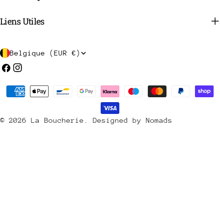
Liens Utiles
P
Belgique (EUR €)
a
Facebook
Instagram
y
Méthodes
s
de
/
payement
© 2026
La Boucherie
.
Designed by Nomads
r
é
g
i
o
n