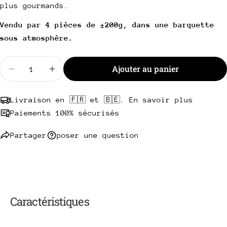
plus gourmands.
téléphone
Copie
Partager
Votre
Vendu par 4 pièces de ±200g, dans une barquette
Partager
Partager
Épingler
message
sous atmosphère.
sur
sur
sur
Facebook
X
Pinterest
Quantité
Ajouter au panier
Diminuer la quantité pour Steak haché Charolais b
Les champs marqués * sont obligatoires.
Augmenter la quantité pour Steak haché 
Envoyer une question
Livraison en 🇫🇷 et 🇧🇪. En savoir plus
Paiements 100% sécurisés
Partager
poser une question
Caractéristiques