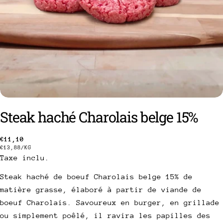
Steak haché Charolais belge 15%
Prix
€11,10
poser une question
PRIX
PAR
€13,88
/
KG
Taxe inclu.
habituel
UNITAIRE
Votre
nom
Steak haché de boeuf Charolais belge 15% de
matière grasse, élaboré à partir de viande de
Votre
email
boeuf Charolais. Savoureux en burger, en grillade
Partager ce produit
ou simplement poêlé, il ravira les papilles des
Votre