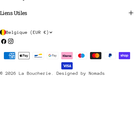
Liens Utiles
P
Belgique (EUR €)
a
Facebook
Instagram
y
Méthodes
s
de
/
payement
© 2026
La Boucherie
.
Designed by Nomads
r
é
g
i
o
n