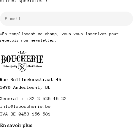
offres spéciales !
E-
mail
*En remplissant ce champ, vous vous inscrivez pour
recevoir nos newsletter.
Rue Bollinckxsstraat 45
1070 Anderlecht, BE
General : +32 2 526 16 22
info@laboucherie.be
TVA BE 0453 156 581
En savoir plus