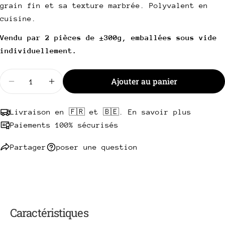
Votre
grain fin et sa texture marbrée. Polyvalent en
téléphone
Copie
cuisine.
Partager
Votre
Vendu par 2 pièces de ±300g, emballées sous vide
Partager
Partager
Épingler
message
sur
sur
sur
individuellement.
Facebook
X
Pinterest
Quantité
Les champs marqués * sont obligatoires.
Ajouter au panier
Diminuer la quantité pour Cuberoll Simmental
Augmenter la quantité pour Cuberoll Si
Envoyer une question
Livraison en 🇫🇷 et 🇧🇪. En savoir plus
Paiements 100% sécurisés
Partager
poser une question
Caractéristiques