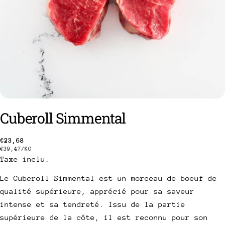
Cuberoll Simmental
Prix
€23,68
PRIX
PAR
€39,47
/
KG
poser une question
Taxe inclu.
habituel
UNITAIRE
Votre
Le Cuberoll Simmental est un morceau de boeuf de
nom
qualité supérieure, apprécié pour sa saveur
Votre
intense et sa tendreté. Issu de la partie
email
supérieure de la côte, il est reconnu pour son
Partager ce produit