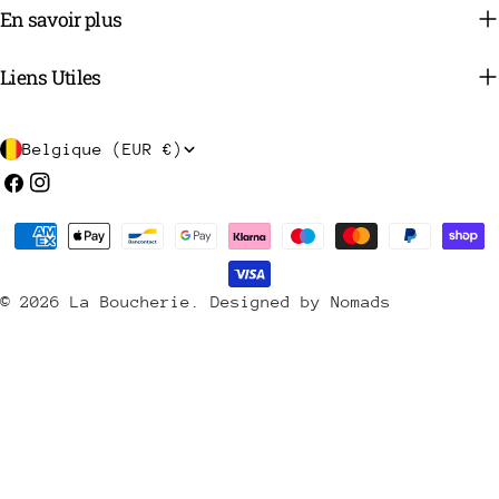
En savoir plus
Liens Utiles
P
Belgique (EUR €)
a
Facebook
Instagram
y
Méthodes
s
de
/
payement
© 2026
La Boucherie
.
Designed by Nomads
r
é
g
i
o