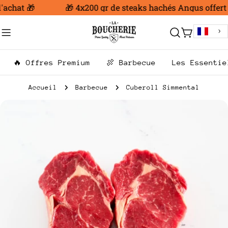
Aller
achat 🎁
🎁 4x200 gr de steaks hachés Angus offert d
au
contenu
Chariot
🔥 Offres Premium
🍖 Barbecue
Les Essentie
Accueil
Barbecue
Cuberoll Simmental
Passer
aux
informations
sur
le
produit
Ouvrir le média 0 en mode modal