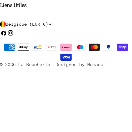
Liens Utiles
P
Belgique (EUR €)
a
Facebook
Instagram
y
Méthodes
s
de
/
payement
© 2026
La Boucherie
.
Designed by Nomads
r
é
g
i
o
n