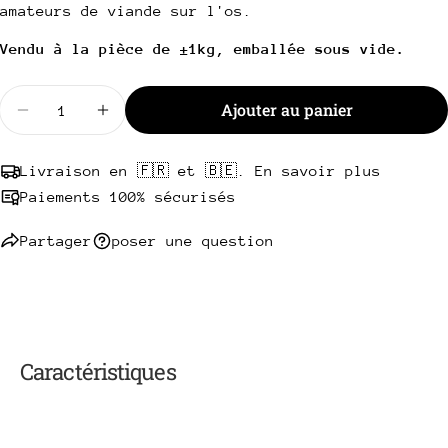
Copie
amateurs de viande sur l'os.
Partager
Votre
Vendu à la pièce de ±1kg, emballée sous vide.
Partager
Partager
Épingler
message
sur
sur
sur
Facebook
X
Pinterest
Quantité
Ajouter au panier
Diminuer la quantité pour Côte à l&#39;os Angus H
Augmenter la quantité pour Côte à l&#39
Les champs marqués * sont obligatoires.
Livraison en 🇫🇷 et 🇧🇪. En savoir plus
Envoyer une question
Paiements 100% sécurisés
Partager
poser une question
Caractéristiques