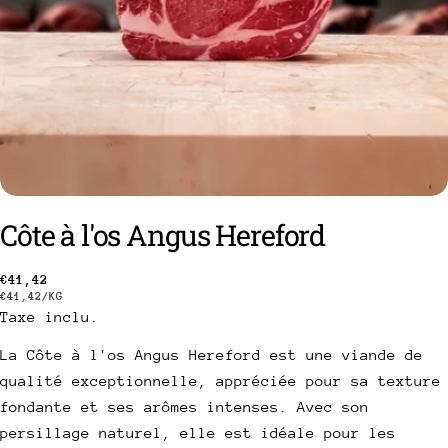
Côte à l'os Angus Hereford
poser une question
Prix
€41,42
PRIX
PAR
€41,42
/
KG
Taxe inclu.
Votre
habituel
UNITAIRE
nom
La Côte à l'os Angus Hereford est une viande de
Votre
qualité exceptionnelle, appréciée pour sa texture
email
fondante et ses arômes intenses. Avec son
Partager ce produit
Votre
persillage naturel, elle est idéale pour les
téléphone