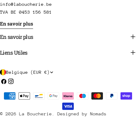
info@laboucherie.be
TVA BE 0453 156 581
En savoir plus
En savoir plus
Liens Utiles
P
Belgique (EUR €)
a
Facebook
Instagram
y
Méthodes
s
de
/
payement
© 2026
La Boucherie
.
Designed by Nomads
r
é