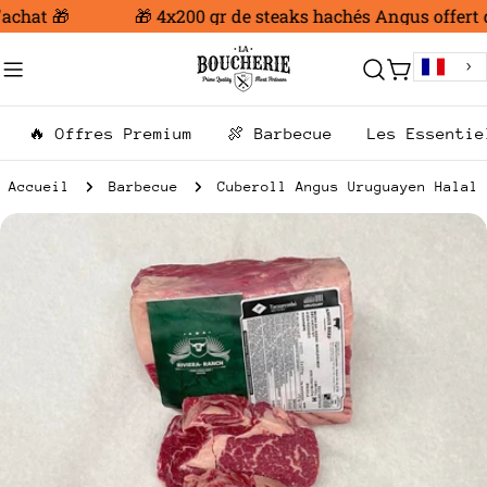
Aller
chat 🎁
🎁 4x200 gr de steaks hachés Angus offert dè
au
contenu
Chariot
🔥 Offres Premium
🍖 Barbecue
Les Essentie
Accueil
Barbecue
Cuberoll Angus Uruguayen Halal
Passer
aux
informations
sur
le
produit
Ouvrir le média 0 en mode modal