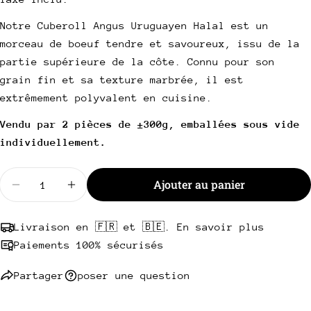
de
habituel
UNITAIRE
vente
Votre
Notre Cuberoll Angus Uruguayen Halal est un
email
morceau de boeuf tendre et savoureux, issu de la
Partager ce produit
Votre
partie supérieure de la côte. Connu pour son
téléphone
Copie
grain fin et sa texture marbrée, il est
Partager
Votre
extrêmement polyvalent en cuisine.
Partager
Partager
Épingler
message
sur
sur
sur
Vendu par 2 pièces de ±300g, emballées sous vide
Facebook
X
Pinterest
individuellement.
Les champs marqués * sont obligatoires.
Quantité
Ajouter au panier
Diminuer la quantité pour Cuberoll Angus Urugua
Augmenter la quantité pour Cuberoll An
Envoyer une question
Livraison en 🇫🇷 et 🇧🇪. En savoir plus
Paiements 100% sécurisés
Partager
poser une question