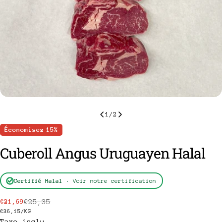
1
/
2
Économisez
15%
Cuberoll Angus Uruguayen Halal
Certifié Halal
· Voir notre certification
poser une question
€25,35
€21,69
Prix
Prix
Votre
PRIX
PAR
€36,15
/
KG
nom
Taxe inclu.