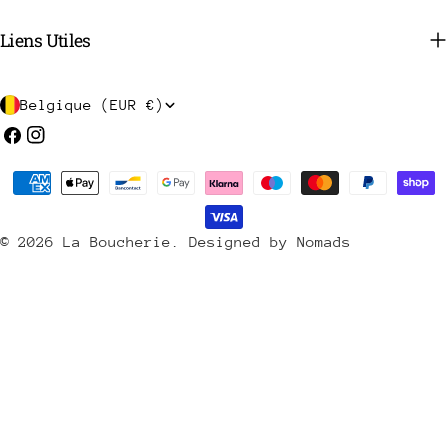
Liens Utiles
P
Belgique (EUR €)
a
Facebook
Instagram
y
Méthodes
s
de
/
payement
© 2026
La Boucherie
.
Designed by Nomads
r
é
g
i
o
n