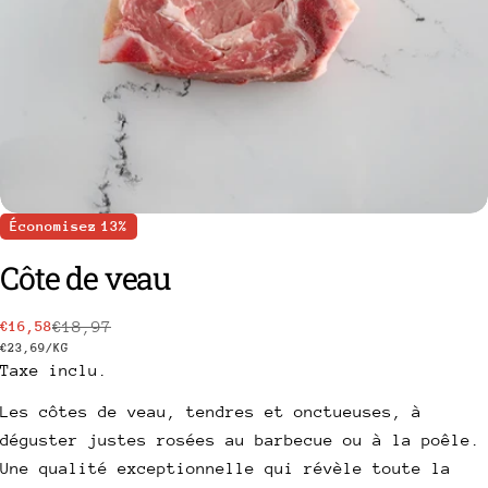
Économisez
13%
Côte de veau
poser une question
€18,97
€16,58
Prix
Prix
PRIX
PAR
€23,69
/
KG
Votre
Taxe inclu.
de
habituel
UNITAIRE
nom
vente
Les côtes de veau, tendres et onctueuses, à
Votre
déguster justes rosées au barbecue ou à la poêle.
email
Partager ce produit
Une qualité exceptionnelle qui révèle toute la
Votre