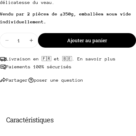
délicatesse du veau.
téléphone
Copie
Partager
Votre
Vendu par 2 pièces de ±350g, emballées sous vide
Partager
Partager
Épingler
message
individuellement.
sur
sur
sur
Facebook
X
Pinterest
Quantité
Ajouter au panier
Diminuer la quantité pour Côte de veau
Augmenter la quantité pour Côte de veau
Les champs marqués * sont obligatoires.
Envoyer une question
Livraison en 🇫🇷 et 🇧🇪. En savoir plus
Paiements 100% sécurisés
Partager
poser une question
Caractéristiques