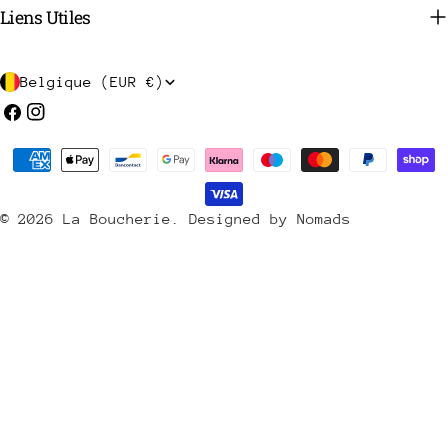
Liens Utiles
P
Belgique (EUR €)
a
Facebook
Instagram
y
Méthodes
s
de
/
payement
© 2026
La Boucherie
.
Designed by Nomads
r
é
g
i
o
n