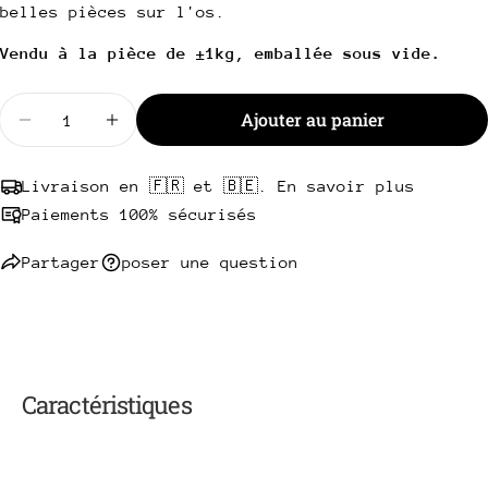
Copie
belles pièces sur l'os.
Partager
Votre
Vendu à la pièce de ±1kg, emballée sous vide.
Partager
Partager
Épingler
message
sur
sur
sur
Facebook
X
Pinterest
Quantité
Ajouter au panier
Diminuer la quantité pour Côte à l&#39;os de boeu
Augmenter la quantité pour Côte à l&#39
Les champs marqués * sont obligatoires.
Livraison en 🇫🇷 et 🇧🇪. En savoir plus
Envoyer une question
Paiements 100% sécurisés
Partager
poser une question
Caractéristiques