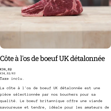
Côte à l'os de boeuf UK détalonnée
poser une question
Prix
€34,82
PRIX
PAR
€34,82
/
KG
Taxe inclu.
Votre
habituel
UNITAIRE
nom
La côte à l'os de boeuf UK détalonnée est une
Votre
pièce sélectionnée par nos bouchers pour sa
email
qualité. Le boeuf britannique offre une viande
Partager ce produit
Votre
savoureuse et tendre, idéale pour les amateurs de
téléphone