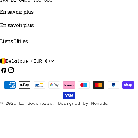
En savoir plus
En savoir plus
Liens Utiles
P
Belgique (EUR €)
a
Facebook
Instagram
y
Méthodes
s
de
/
payement
© 2026
La Boucherie
.
Designed by Nomads
r
é
g