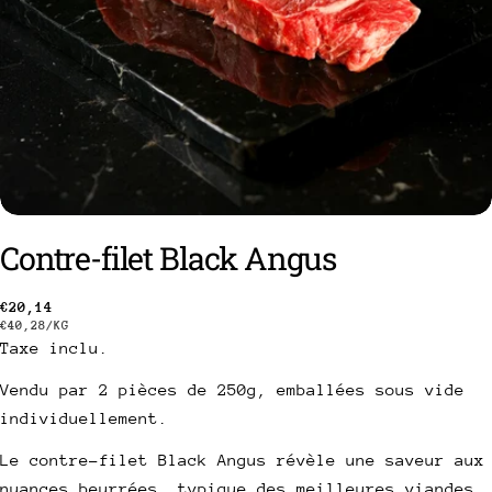
Contre-filet Black Angus
Prix
€20,14
PRIX
PAR
€40,28
/
KG
Taxe inclu.
habituel
UNITAIRE
poser une question
Vendu par 2 pièces de 250g, emballées sous vide
Votre
individuellement.
nom
Le contre-filet Black Angus révèle une saveur aux
Votre
nuances beurrées, typique des meilleures viandes