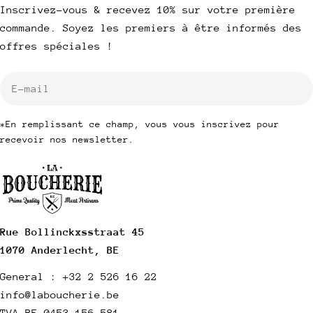
Inscrivez-vous & recevez 10% sur votre première
commande. Soyez les premiers à être informés des
offres spéciales !
E-
mail
*En remplissant ce champ, vous vous inscrivez pour
recevoir nos newsletter.
Rue Bollinckxsstraat 45
1070 Anderlecht, BE
General : +32 2 526 16 22
info@laboucherie.be
TVA BE 0453 156 581