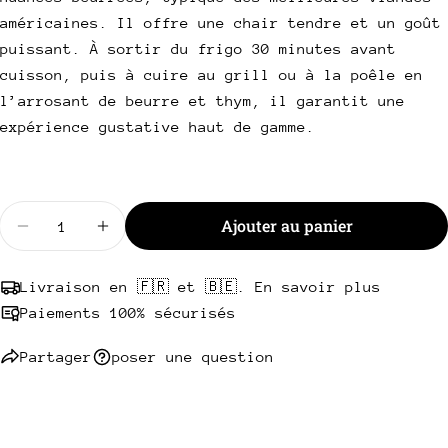
email
américaines. Il offre une chair tendre et un goût
Partager ce produit
Votre
puissant. À sortir du frigo 30 minutes avant
téléphone
Copie
cuisson, puis à cuire au grill ou à la poêle en
Partager
Votre
l’arrosant de beurre et thym, il garantit une
Partager
Partager
Épingler
message
expérience gustative haut de gamme.
sur
sur
sur
Facebook
X
Pinterest
Les champs marqués * sont obligatoires.
Quantité
Ajouter au panier
Envoyer une question
Diminuer la quantité pour Contre-filet Black Angu
Augmenter la quantité pour Contre-filet
Livraison en 🇫🇷 et 🇧🇪. En savoir plus
Paiements 100% sécurisés
Partager
poser une question