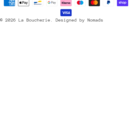
Méthodes
s
de
/
payement
© 2026
La Boucherie
.
Designed by Nomads
r
é
g
i
o
n