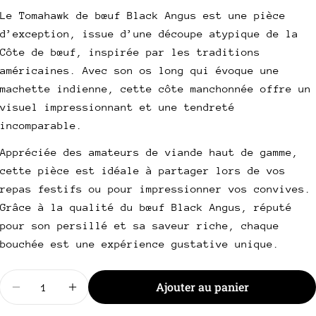
poser une question
Le Tomahawk de bœuf Black Angus est une pièce
Votre
d’exception, issue d’une découpe atypique de la
nom
Côte de bœuf, inspirée par les traditions
Votre
américaines. Avec son os long qui évoque une
email
machette indienne, cette côte manchonnée offre un
Partager ce produit
visuel impressionnant et une tendreté
Votre
téléphone
incomparable.
Copie
Partager
Votre
Appréciée des amateurs de viande haut de gamme,
Partager
Partager
Épingler
message
cette pièce est idéale à partager lors de vos
sur
sur
sur
Facebook
X
Pinterest
repas festifs ou pour impressionner vos convives.
Grâce à la qualité du bœuf Black Angus, réputé
Les champs marqués * sont obligatoires.
pour son persillé et sa saveur riche, chaque
bouchée est une expérience gustative unique.
Envoyer une question
Quantité
Ajouter au panier
Diminuer la quantité pour Tomahawk de boeuf Bl
Augmenter la quantité pour Tomahawk d