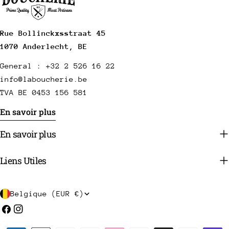
Rue Bollinckxsstraat 45
1070 Anderlecht, BE
General : +32 2 526 16 22
info@laboucherie.be
TVA BE 0453 156 581
En savoir plus
En savoir plus
Liens Utiles
P
Belgique (EUR €)
a
Facebook
Instagram
y