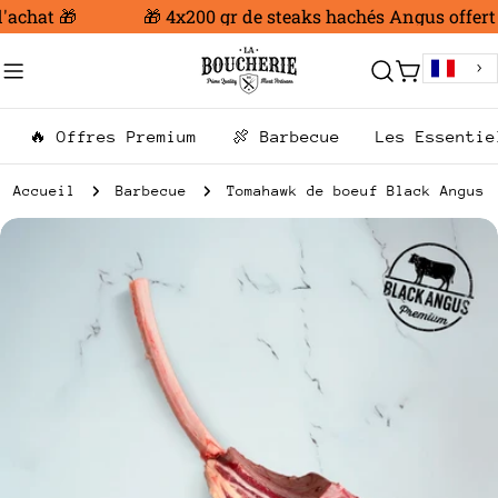
Aller
achat 🎁
🎁 4x200 gr de steaks hachés Angus offert d
au
contenu
Chariot
🔥 Offres Premium
🍖 Barbecue
Les Essentie
Accueil
Barbecue
Tomahawk de boeuf Black Angus
Passer
aux
informations
sur
le
produit
Ouvrir le média 0 en mode modal