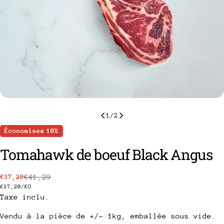
1
/
2
Économisez
10%
Tomahawk de boeuf Black Angus
€41,29
€37,20
Prix
Prix
PRIX
PAR
€37,20
/
KG
Taxe inclu.
de
habituel
UNITAIRE
vente
Vendu à la pièce de +/- 1kg, emballée sous vide.