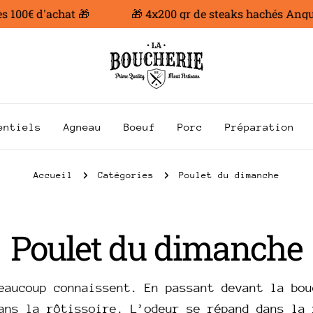
00€ d'achat 🎁
🎁 4x200 gr de steaks hachés Angus of
entiels
Agneau
Boeuf
Porc
Préparation
Accueil
Catégories
Poulet du dimanche
C
Poulet du dimanche
o
eaucoup connaissent. En passant devant la bou
ans la rôtissoire. L’odeur se répand dans la