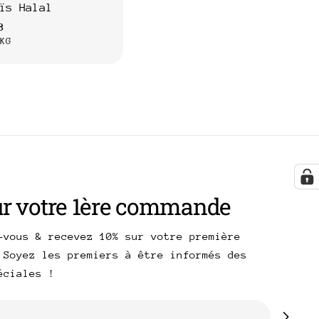
ïs Halal
3
PAR
/
KG
uel
RE
ur votre 1ère commande
-vous & recevez 10% sur votre première
 Soyez les premiers à être informés des
péciales !