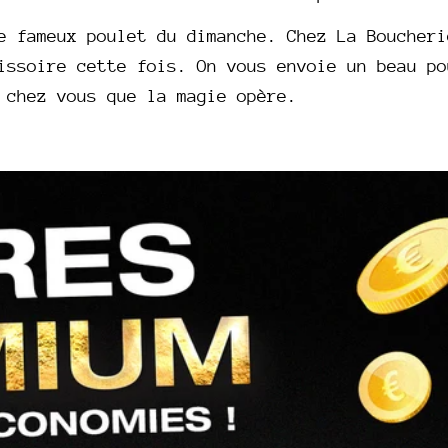
l
e fameux poulet du dimanche. Chez La Boucheri
l
issoire cette fois. On vous envoie un beau po
chez vous que la magie opère.
e
c
t
i
o
n