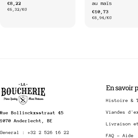
au maïs
Prix
€8,22
PRIX
PAR
€6,32
/
KG
Prix
€10,73
PRIX
PAR
habituel
€8,94
/
KG
UNITAIRE
habituel
UNITAIRE
En savoir 
Histoire & 
Viandes d'e
Rue Bollinckxsstraat 45
1070 Anderlecht, BE
Livraison e
General : +32 2 526 16 22
FAQ - Aide