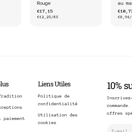
Rouge
au ma
Prix
€17,15
Prix
€10,7
PRIX
PAR
PRIX
€12,25
/
KG
€8,94
habituel
habit
UNITAIRE
UNITAI
10% s
plus
Liens Utiles
Tradition
Politique de
Inscrivez
confidentialité
commande.
xceptions
offres s
Utilisation des
t paiement
cookies
E-