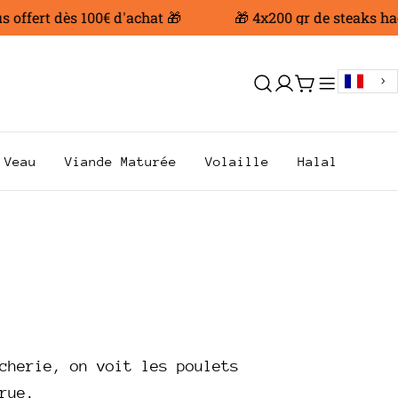
fert dès 100€ d'achat 🎁
🎁 4x200 gr de steaks haché
Se
Chariot
connecter
Veau
Viande Maturée
Volaille
Halal
cherie, on voit les poulets
 rue.