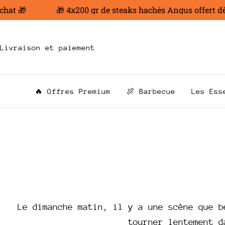
Aller
t 🎁
🎁 4x200 gr de steaks hachés Angus offert dès 1
au
contenu
Livraison et paiement
🔥 Offres Premium
🍖 Barbecue
Les Ess
Le dimanche matin, il y a une scène que b
tourner lentement d