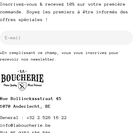
Inscrivez-vous & recevez 10% sur votre première
commande. Soyez les premiers à être informés des
offres spéciales !
E-
mail
*En remplissant ce champ, vous vous inscrivez pour
recevoir nos newsletter.
Rue Bollinckxsstraat 45
1070 Anderlecht, BE
General : +32 2 526 16 22
info@laboucherie.be
TVA BE 0453 156 581