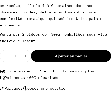
email
entrecôte, affinée 4 à 6 semaines dans nos
Partager ce produit
Votre
chambres froides, délivre un fondant et une
téléphone
Copie
complexité aromatique qui séduiront les palais
Partager
Votre
exigeants.
Partager
Partager
Épingler
message
sur
sur
sur
Vendu par 2 pièces de ±300g, emballées sous vide
Facebook
X
Pinterest
individuellement.
Les champs marqués * sont obligatoires.
Quantité
Ajouter au panier
Envoyer une question
Diminuer la quantité pour Entrecôte Simmental ma
Augmenter la quantité pour Entrecôte S
Livraison en 🇫🇷 et 🇧🇪. En savoir plus
Paiements 100% sécurisés
Partager
poser une question