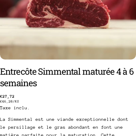
Entrecôte Simmental maturée 4 à 6
semaines
Prix
€27,72
poser une question
PRIX
PAR
€46,20
/
KG
Taxe inclu.
habituel
UNITAIRE
Votre
La Simmental est une viande exceptionnelle dont
nom
le persillage et le gras abondant en font une
Votre
matière parfaite pour la maturation. Cette