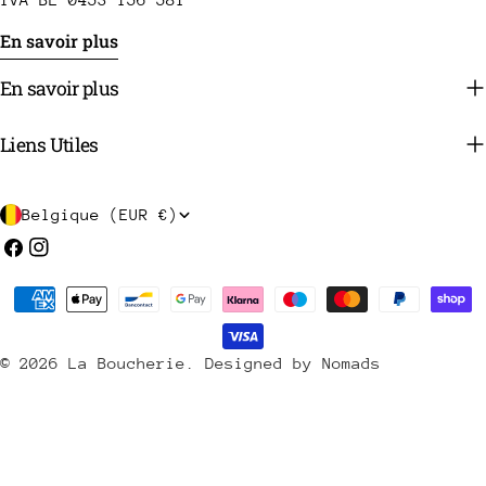
En savoir plus
En savoir plus
Liens Utiles
P
Belgique (EUR €)
a
Facebook
Instagram
y
Méthodes
s
de
/
payement
© 2026
La Boucherie
.
Designed by Nomads
r
é
g