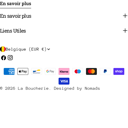
En savoir plus
En savoir plus
Liens Utiles
P
Belgique (EUR €)
a
Facebook
Instagram
y
Méthodes
s
de
/
payement
© 2026
La Boucherie
.
Designed by Nomads
r
é
g
i