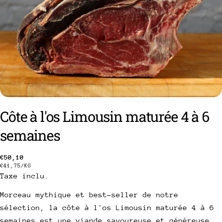
Côte à l'os Limousin maturée 4 à 6
semaines
Prix
€50,10
poser une question
PRIX
PAR
€41,75
/
KG
Taxe inclu.
habituel
Votre
UNITAIRE
nom
Morceau mythique et best-seller de notre
Votre
sélection, la côte à l'os Limousin maturée 4 à 6
email
semaines est une viande savoureuse et généreuse.