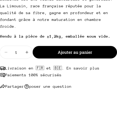
Partager ce produit
La Limousin, race française réputée pour la
Votre
téléphone
qualité de sa fibre, gagne en profondeur et en
Copie
Partager
fondant grâce à notre maturation en chambre
Votre
Partager
Partager
Épingler
message
froide.
sur
sur
sur
Facebook
X
Pinterest
Vendu à la pièce de ±1,2kg, emballée sous vide.
Les champs marqués * sont obligatoires.
Quantité
Ajouter au panier
Diminuer la quantité pour Côte à l&#39;os Limousi
Augmenter la quantité pour Côte à l&#39
Envoyer une question
Livraison en 🇫🇷 et 🇧🇪. En savoir plus
Paiements 100% sécurisés
Partager
poser une question