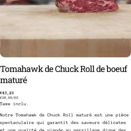
Tomahawk de Chuck Roll de boeuf
maturé
poser une question
Prix
€43,23
PRIX
PAR
€30,88
/
KG
Votre
Taxe inclu.
habituel
UNITAIRE
nom
Notre Tomahawk de Chuck Roll maturé est une pièce
Votre
spectaculaire qui garantit des saveurs délicates
email
et une qualité de viande au persillage digne des
Partager ce produit