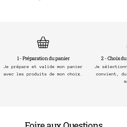
1 - Préparation du panier
2 - Choix du
Je prépare et valide mon panier
Je sélection
avec les produits de mon choix.
convient, du
m
Foire aux Questions