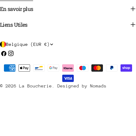
En savoir plus
Liens Utiles
P
Belgique (EUR €)
a
Facebook
Instagram
y
Méthodes
s
de
/
payement
© 2026
La Boucherie
.
Designed by Nomads
r
é
g
i
o