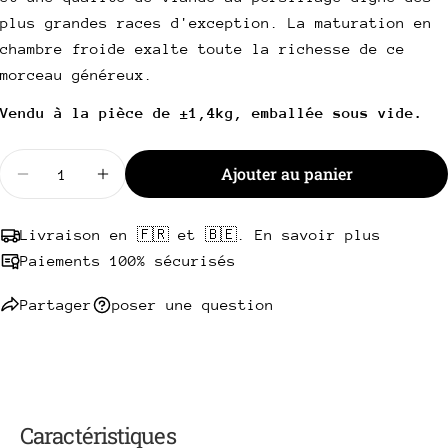
Votre
plus grandes races d'exception. La maturation en
téléphone
Copie
chambre froide exalte toute la richesse de ce
Partager
Votre
morceau généreux.
Partager
Partager
Épingler
message
sur
sur
sur
Vendu à la pièce de ±1,4kg, emballée sous vide.
Facebook
X
Pinterest
Quantité
Les champs marqués * sont obligatoires.
Ajouter au panier
Diminuer la quantité pour Tomahawk de Chuck Rol
Augmenter la quantité pour Tomahawk d
Envoyer une question
Livraison en 🇫🇷 et 🇧🇪. En savoir plus
Paiements 100% sécurisés
Partager
poser une question
Caractéristiques