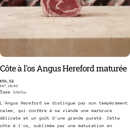
Côte à l'os Angus Hereford maturée
Prix
€56,52
PRIX
PAR
€47,10
/
KG
poser une question
Taxe inclu.
habituel
UNITAIRE
Votre
L'Angus Hereford se distingue par son tempérament
nom
calme, qui confère à sa viande une marbrure
Votre
délicate et un goût d'une grande pureté. Cette
email
côte à l'os, sublimée par une maturation en
Partager ce produit