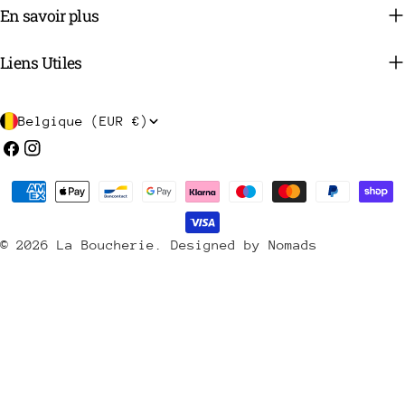
En savoir plus
Liens Utiles
P
Belgique (EUR €)
a
Facebook
Instagram
y
Méthodes
s
de
/
payement
© 2026
La Boucherie
.
Designed by Nomads
r
é
g
i
o