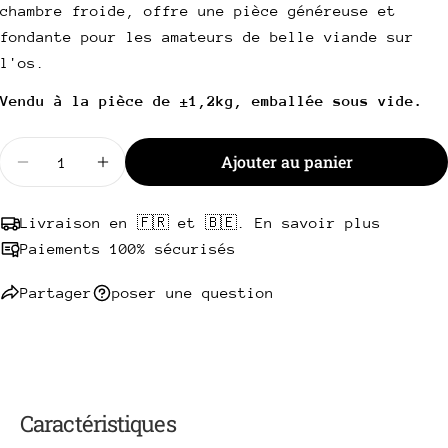
Votre
chambre froide, offre une pièce généreuse et
téléphone
Copie
fondante pour les amateurs de belle viande sur
Partager
Votre
l'os.
Partager
Partager
Épingler
message
sur
sur
sur
Vendu à la pièce de ±1,2kg, emballée sous vide.
Facebook
X
Pinterest
Quantité
Les champs marqués * sont obligatoires.
Ajouter au panier
Diminuer la quantité pour Côte à l&#39;os Angus 
Augmenter la quantité pour Côte à l&#39
Envoyer une question
Livraison en 🇫🇷 et 🇧🇪. En savoir plus
Paiements 100% sécurisés
Partager
poser une question
Caractéristiques