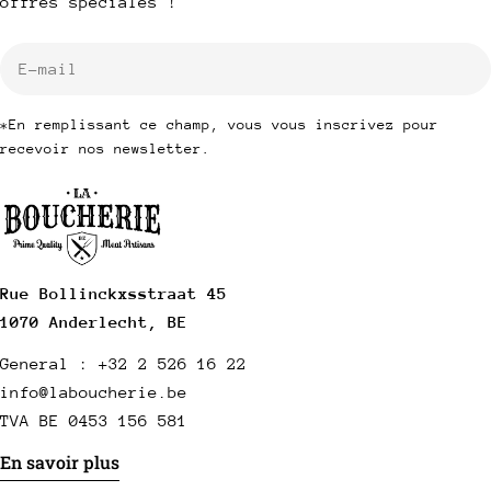
offres spéciales !
E-
mail
*En remplissant ce champ, vous vous inscrivez pour
recevoir nos newsletter.
Rue Bollinckxsstraat 45
1070 Anderlecht, BE
General : +32 2 526 16 22
info@laboucherie.be
TVA BE 0453 156 581
En savoir plus