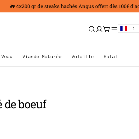
🎁 4x200 gr de steaks hachés Angus offert dès 100€ d'achat
Se
Chariot
connecter
Veau
Viande Maturée
Volaille
Halal
 de boeuf
AR
.