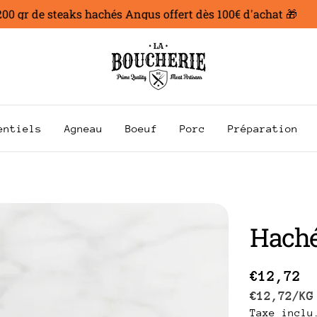
gr de steaks hachés Angus offert dès 100€ d'achat 🎁
entiels
Agneau
Boeuf
Porc
Préparation
Haché
Prix
€12,72
PRIX
P
€12,72
/
KG
Taxe inclu