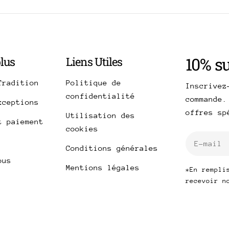
10% s
plus
Liens Utiles
Tradition
Politique de
Inscrivez
confidentialité
commande.
xceptions
offres s
Utilisation des
t paiement
cookies
E-
Conditions générales
mail
ous
Mentions légales
*En rempli
recevoir n