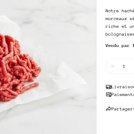
habitue
UNITAIRE
Notre hach
morceaux s
riche et u
bolognaise
Vendu par 
Quantité
Diminuer
Livraiso
Paiement
Partager