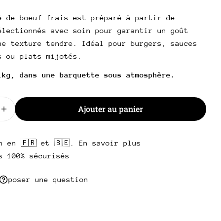
l
é de boeuf frais est préparé à partir de
poser une question
électionnés avec soin pour garantir un goût
ne texture tendre. Idéal pour burgers, sauces
Votre
nom
s ou plats mijotés.
Votre
1kg, dans une barquette sous atmosphère.
email
Partager ce produit
Votre
Ajouter au panier
téléphone
Copie
 la quantité pour Haché de boeuf
Augmenter la quantité pour Haché de boeuf
Partager
Votre
Partager
Partager
Épingler
message
sur
sur
sur
n en 🇫🇷 et 🇧🇪. En savoir plus
Facebook
X
Pinterest
s 100% sécurisés
Les champs marqués * sont obligatoires.
poser une question
Envoyer une question