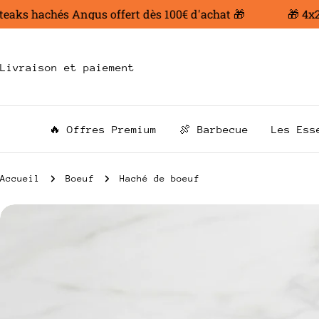
Aller
ks hachés Angus offert dès 100€ d'achat 🎁
🎁 4x200 
au
contenu
Livraison et paiement
🔥 Offres Premium
🍖 Barbecue
Les Ess
Accueil
Boeuf
Haché de boeuf
Passer
aux
informations
sur
le
produit